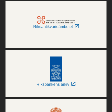
Riksantikvarieämbetet
Riksbankens arkiv