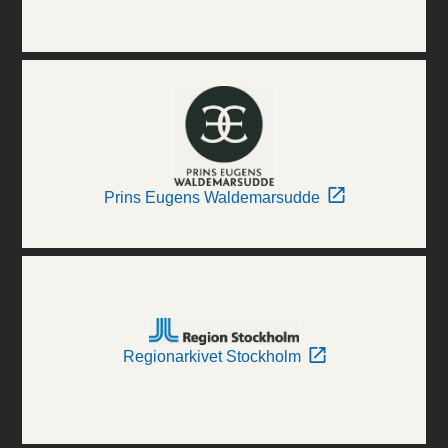
Prins Eugens Waldemarsudde
Regionarkivet Stockholm