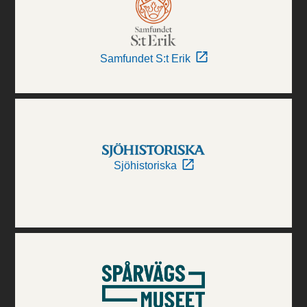
Samfundet S:t Erik
Sjöhistoriska