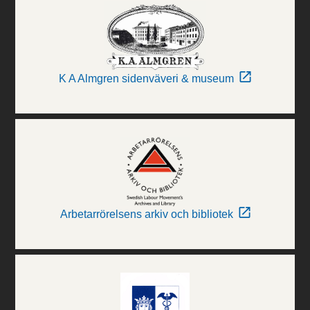
K A Almgren sidenväveri & museum
Arbetarrörelsens arkiv och bibliotek