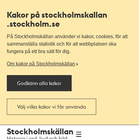
Kakor på stockholmskallan
.stockholm.se
På Stockholmskällan använder vi kakor, cookies, för att
sammanställa statistik och för att webbplatsen ska
fungera på ett bra sätt för dig.
Om kakor på Stockholmskällan
Godkänn alla kakor
Välj vilka kakor vi får använda
Till
Till
Stockholmskällan
navigationen
huvudinnehållet
Historia i ord, ljud och bild