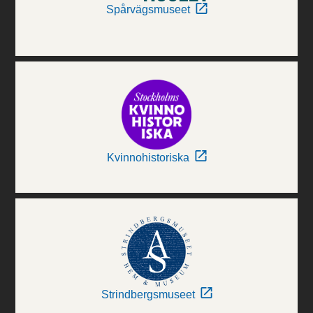
Spårvägsmuseet
Kvinnohistoriska
Strindbergsmuseet