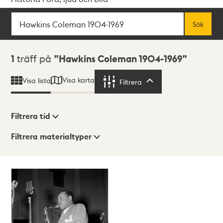
Sök
Fritextsök
Sök
Sökresultat
1
träff på
Hawkins Coleman 1904-1969
Visa karta
Visa lista
Filtrera
Filtrera
Filtrera tid
Filtrera materialtyper
Visningsläge
Totalt
1
träffar
Lista
Karta