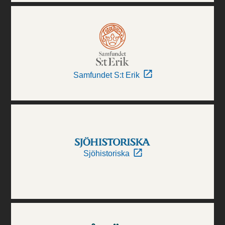
Samfundet S:t Erik
Sjöhistoriska