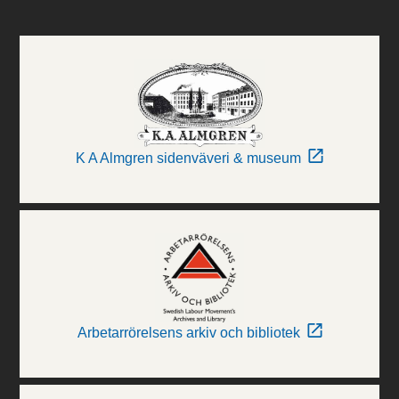
K A Almgren sidenväveri & museum
Arbetarrörelsens arkiv och bibliotek