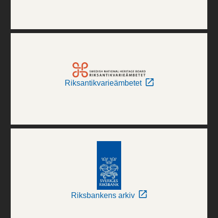
Riksantikvarieämbetet
Riksbankens arkiv