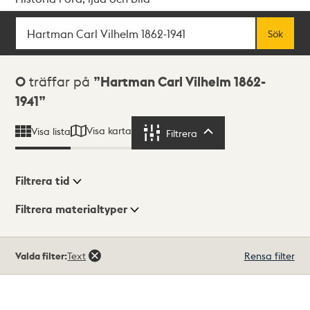
Sök
Fritextsök
Sök
Sökresultat
0
träffar på
Hartman Carl Vilhelm 1862-
1941
Visa karta
Visa lista
Filtrera
Filtrera
Filtrera tid
Filtrera materialtyper
Visningsläge
Totalt
Valda filter:
Text
Rensa filter
0
träffar
Lista
Karta