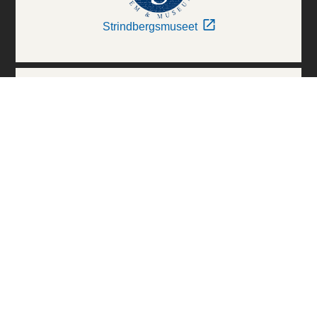
Strindbergsmuseet
Thielska Galleriet
Världskulturmuseerna