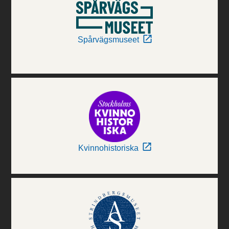
Spårvägsmuseet
Kvinnohistoriska