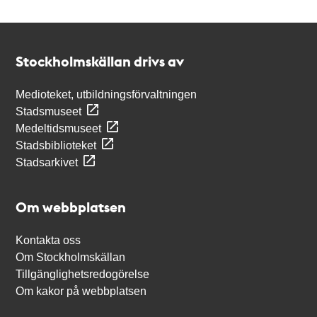
Kontakt
Stockholmskällan
Stockholmskällan drivs av
Medioteket, utbildningsförvaltningen
Stadsmuseet
Medeltidsmuseet
Stadsbiblioteket
Stadsarkivet
Om webbplatsen
Kontakta oss
Om Stockholmskällan
Tillgänglighetsredogörelse
Om kakor på webbplatsen