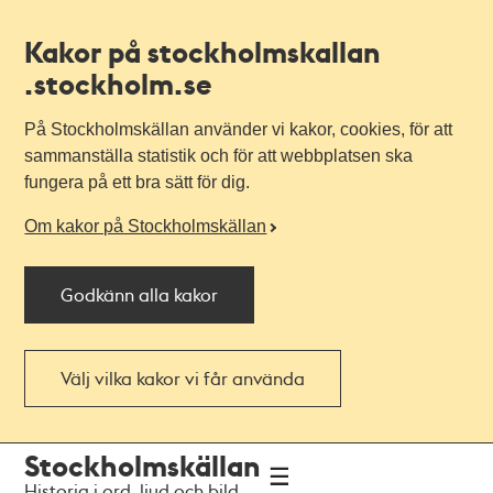
Kakor på stockholmskallan
.stockholm.se
På Stockholmskällan använder vi kakor, cookies, för att
sammanställa statistik och för att webbplatsen ska
fungera på ett bra sätt för dig.
Om kakor på Stockholmskällan
Godkänn alla kakor
Välj vilka kakor vi får använda
Till
Till
Stockholmskällan
navigationen
huvudinnehållet
Historia i ord, ljud och bild