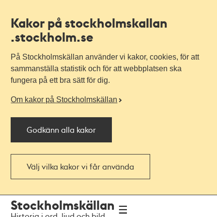
Kakor på stockholmskallan
.stockholm.se
På Stockholmskällan använder vi kakor, cookies, för att
sammanställa statistik och för att webbplatsen ska
fungera på ett bra sätt för dig.
Om kakor på Stockholmskällan
Godkänn alla kakor
Välj vilka kakor vi får använda
Till
Till
Stockholmskällan
navigationen
huvudinnehållet
Historia i ord, ljud och bild