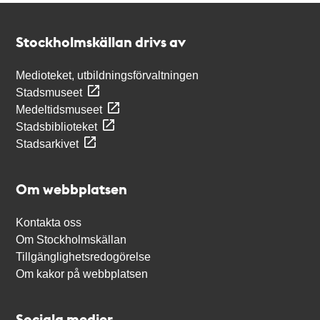
Kontakt
Stockholmskällan
Stockholmskällan drivs av
Medioteket, utbildningsförvaltningen
Stadsmuseet
Medeltidsmuseet
Stadsbiblioteket
Stadsarkivet
Om webbplatsen
Kontakta oss
Om Stockholmskällan
Tillgänglighetsredogörelse
Om kakor på webbplatsen
Sociala medier