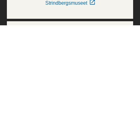
Strindbergsmuseet
Thielska Galleriet
Världskulturmuseerna