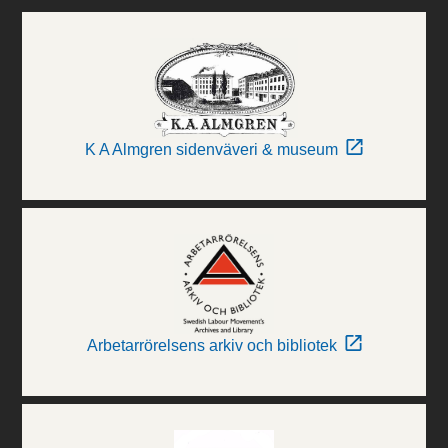
K A Almgren sidenväveri & museum
Arbetarrörelsens arkiv och bibliotek