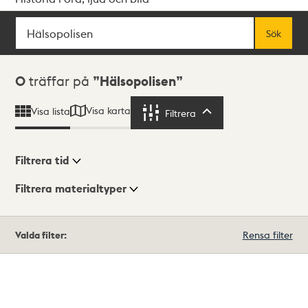
Sök
Fritextsök
Sök
Sökresultat
0
träffar på
Hälsopolisen
Visa karta
Visa lista
Filtrera
Filtrera
Filtrera tid
Filtrera materialtyper
Visningsläge
Totalt
Valda filter:
Rensa filter
0
träffar
Lista
Karta