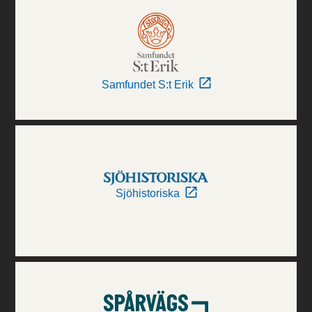
Samfundet S:t Erik
Sjöhistoriska