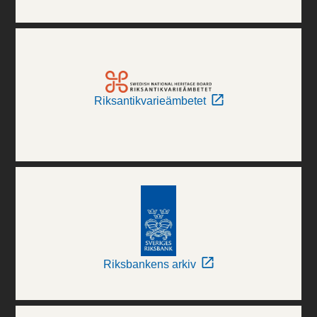
Riksantikvarieämbetet
Riksbankens arkiv