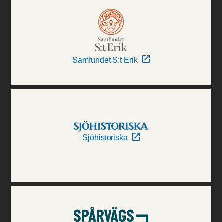
Samfundet S:t Erik
Sjöhistoriska