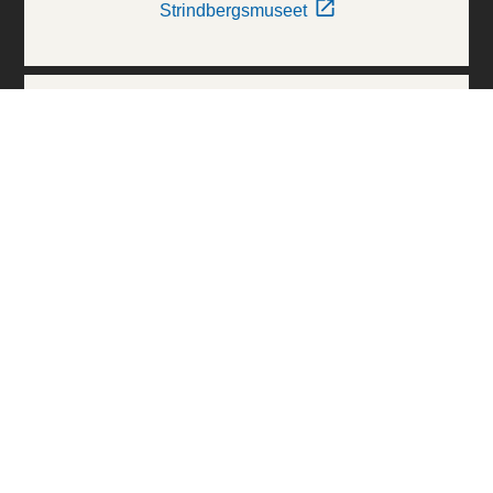
Strindbergsmuseet
Thielska Galleriet
Världskulturmuseerna