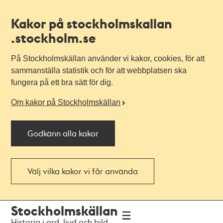
Kakor på stockholmskallan
.stockholm.se
På Stockholmskällan använder vi kakor, cookies, för att
sammanställa statistik och för att webbplatsen ska
fungera på ett bra sätt för dig.
Om kakor på Stockholmskällan
Godkänn alla kakor
Välj vilka kakor vi får använda
Till
Till
Stockholmskällan
navigationen
huvudinnehållet
Historia i ord, ljud och bild