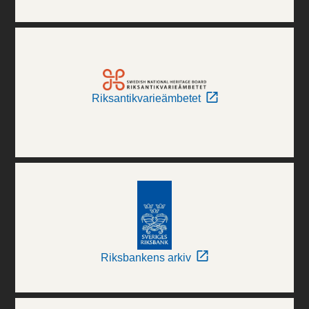
Riksantikvarieämbetet
Riksbankens arkiv