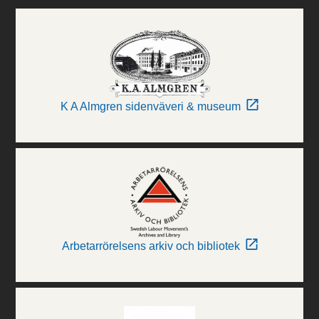
K A Almgren sidenväveri & museum
Arbetarrörelsens arkiv och bibliotek