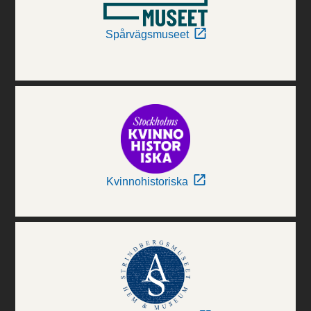
Spårvägsmuseet
Kvinnohistoriska