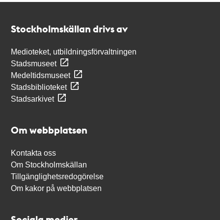
Kontakt
Stockholmskällan
Stockholmskällan drivs av
Medioteket, utbildningsförvaltningen
Stadsmuseet
Medeltidsmuseet
Stadsbiblioteket
Stadsarkivet
Om webbplatsen
Kontakta oss
Om Stockholmskällan
Tillgänglighetsredogörelse
Om kakor på webbplatsen
Sociala medier