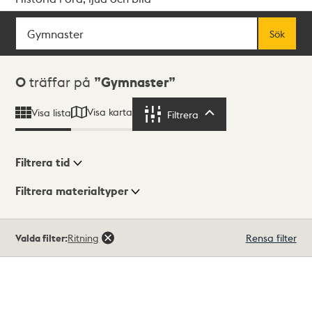
Sök
Fritextsök
Sök
Sökresultat
0
träffar på
Gymnaster
Visa karta
Visa lista
Filtrera
Filtrera
Filtrera tid
Filtrera materialtyper
Visningsläge
Totalt
Valda filter:
Ritning
Rensa filter
0
träffar
Lista
Karta