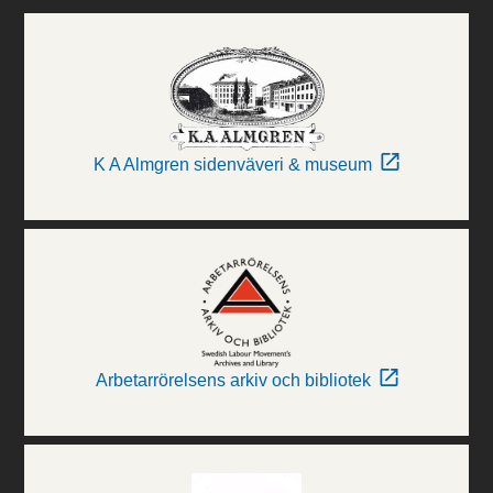
K A Almgren sidenväveri & museum
Arbetarrörelsens arkiv och bibliotek