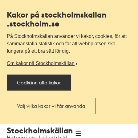
Kakor på stockholmskallan
.stockholm.se
På Stockholmskällan använder vi kakor, cookies, för att
sammanställa statistik och för att webbplatsen ska
fungera på ett bra sätt för dig.
Om kakor på Stockholmskällan
Godkänn alla kakor
Välj vilka kakor vi får använda
Till
Till
Stockholmskällan
navigationen
huvudinnehållet
Historia i ord, ljud och bild