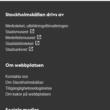
Kontakt
Stockholmskällan
Stockholmskällan drivs av
Medioteket, utbildningsförvaltningen
Stadsmuseet
Medeltidsmuseet
Stadsbiblioteket
Stadsarkivet
Om webbplatsen
Kontakta oss
Om Stockholmskällan
Tillgänglighetsredogörelse
Om kakor på webbplatsen
Sociala medier