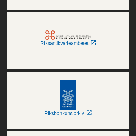
Riksantikvarieämbetet
Riksbankens arkiv