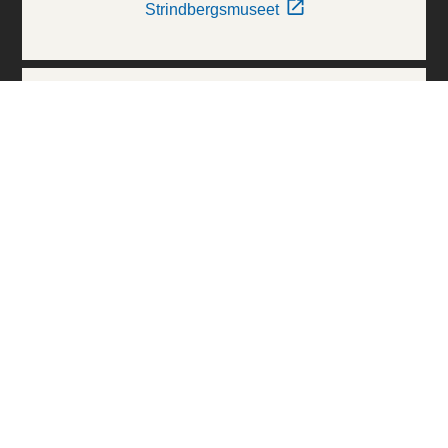
Strindbergsmuseet
Thielska Galleriet
Världskulturmuseerna