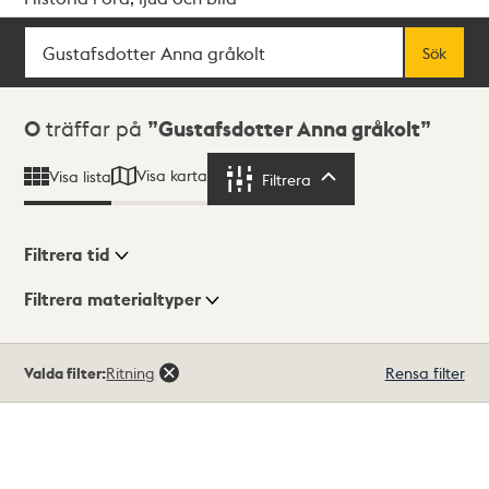
Sök
Fritextsök
Sök
Sökresultat
0
träffar på
Gustafsdotter Anna gråkolt
Visa karta
Visa lista
Filtrera
Filtrera
Filtrera tid
Filtrera materialtyper
Visningsläge
Totalt
Valda filter:
Ritning
Rensa filter
0
träffar
Lista
Karta