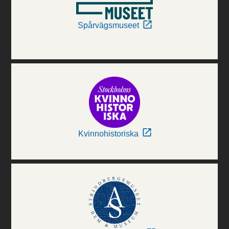
Spårvägsmuseet
Kvinnohistoriska