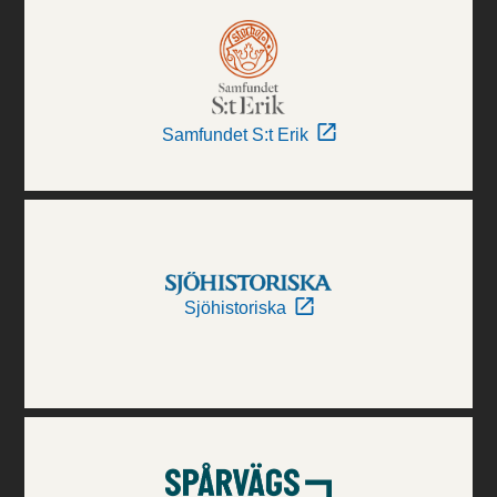
Samfundet S:t Erik
Sjöhistoriska