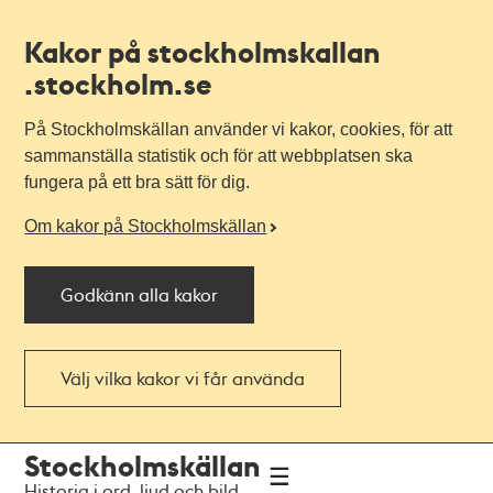
Kakor på stockholmskallan
.stockholm.se
På Stockholmskällan använder vi kakor, cookies, för att
sammanställa statistik och för att webbplatsen ska
fungera på ett bra sätt för dig.
Om kakor på Stockholmskällan
Godkänn alla kakor
Välj vilka kakor vi får använda
Till
Till
Stockholmskällan
navigationen
huvudinnehållet
Historia i ord, ljud och bild