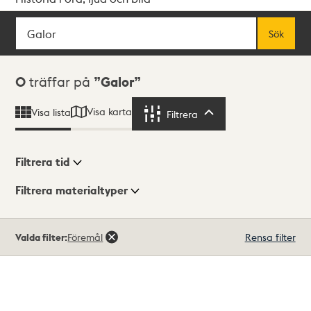
Sök
Fritextsök
Sök
Sökresultat
0
träffar på
Galor
Visa karta
Visa lista
Filtrera
Filtrera
Filtrera tid
Filtrera materialtyper
Visningsläge
Totalt
Valda filter:
Föremål
Rensa filter
0
träffar
Lista
Karta