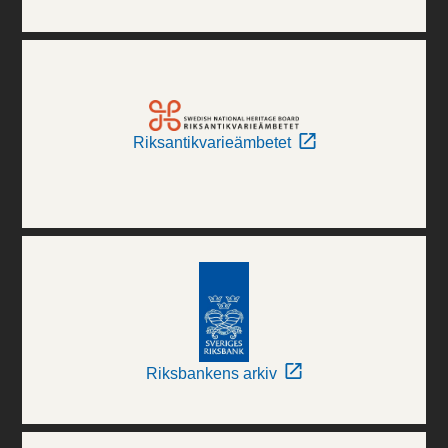
Riksantikvarieämbetet
Riksbankens arkiv