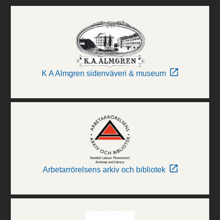
K A Almgren sidenväveri & museum
Arbetarrörelsens arkiv och bibliotek