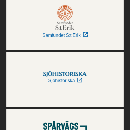
Samfundet S:t Erik
Sjöhistoriska