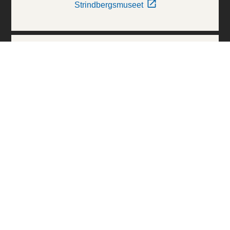
Strindbergsmuseet
Thielska Galleriet
Världskulturmuseerna