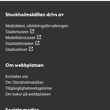
Kontakt
Stockholmskällan
Stockholmskällan drivs av
Medioteket, utbildningsförvaltningen
Stadsmuseet
Medeltidsmuseet
Stadsbiblioteket
Stadsarkivet
Om webbplatsen
Kontakta oss
Om Stockholmskällan
Tillgänglighetsredogörelse
Om kakor på webbplatsen
Sociala medier