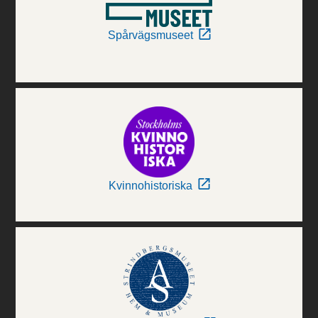
Spårvägsmuseet
Kvinnohistoriska