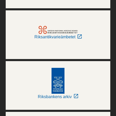
Riksantikvarieämbetet
Riksbankens arkiv