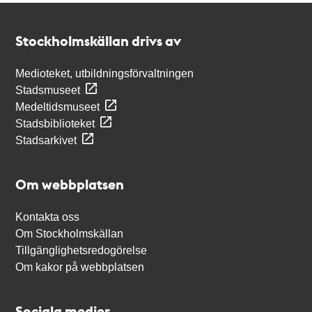
Kontakt
Stockholmskällan
Stockholmskällan drivs av
Medioteket, utbildningsförvaltningen
Stadsmuseet
Medeltidsmuseet
Stadsbiblioteket
Stadsarkivet
Om webbplatsen
Kontakta oss
Om Stockholmskällan
Tillgänglighetsredogörelse
Om kakor på webbplatsen
Sociala medier