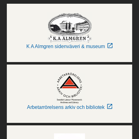
K A Almgren sidenväveri & museum
Arbetarrörelsens arkiv och bibliotek