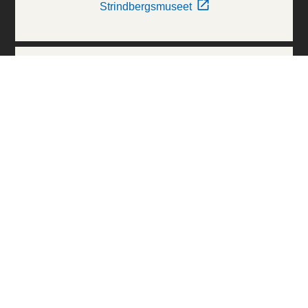
Strindbergsmuseet
Thielska Galleriet
Världskulturmuseerna