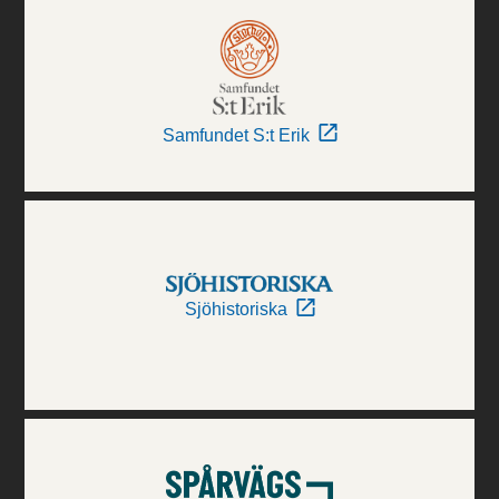
Samfundet S:t Erik
Sjöhistoriska