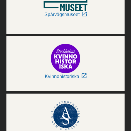
Spårvägsmuseet
Kvinnohistoriska