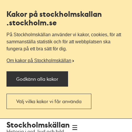
Kakor på stockholmskallan
.stockholm.se
På Stockholmskällan använder vi kakor, cookies, för att
sammanställa statistik och för att webbplatsen ska
fungera på ett bra sätt för dig.
Om kakor på Stockholmskällan
Godkänn alla kakor
Välj vilka kakor vi får använda
Till
Till
Stockholmskällan
navigationen
huvudinnehållet
Historia i ord, ljud och bild