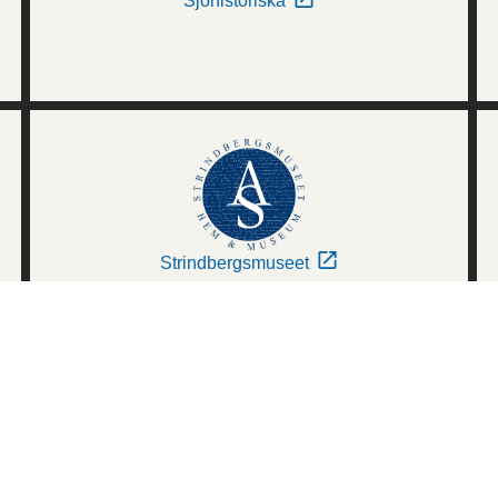
Sjöhistoriska
Strindbergsmuseet