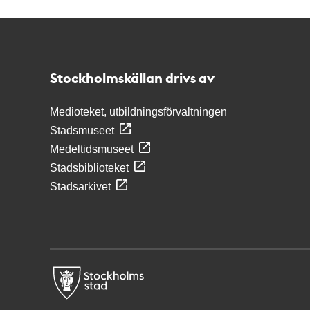
Kontakt
Stockholmskällan
Stockholmskällan drivs av
Medioteket, utbildningsförvaltningen
Stadsmuseet
Medeltidsmuseet
Stadsbiblioteket
Stadsarkivet