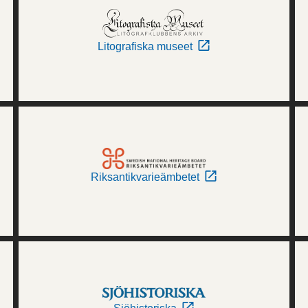
Litografiska museet
Riksantikvarieämbetet