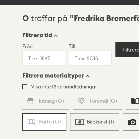
0
Fredrika Bremerf
träffar på
Sökresultat
Filtrera tid
Från
Till
Visningsläge
Filtrer
Filtrera materialtyper
Lista
Karta
Visa inte lärarhandledningar
Ritning
(
0
)
Föremål
(
0
)
Karta
(
0
)
Bildkonst
(
1
)