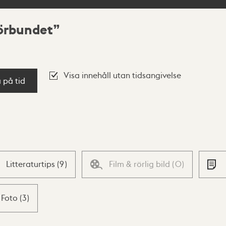
örbundet
Visa innehåll utan tidsangivelse
a på tid
Litteraturtips
(
9
)
Film & rörlig bild
(
0
)
Foto
(
3
)