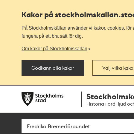
Kakor på stockholmskallan
.st
På Stockholmskällan använder vi kakor, cookies, för a
fungera på ett bra sätt för dig.
Om kakor på Stockholmskällan
Godkänn alla kakor
Välj vilka kak
Till
Till
Stockholmsk
navigationen
huvudinnehållet
Historia i ord, ljud oc
Sök
Fritextsök