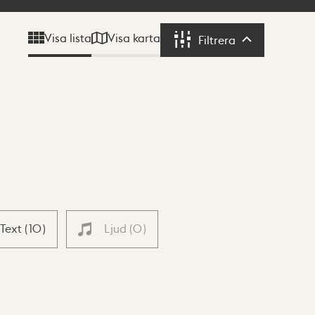
Visa karta
Visa lista
Filtrera
Filtrera
Text
(
10
)
Ljud
(
0
)