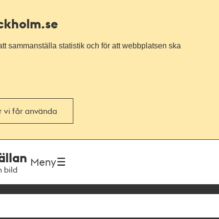
ockholm.se
tt sammanställa statistik och för att webbplatsen ska
or vi får använda
ällan
Meny
h bild