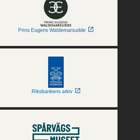
Prins Eugens Waldemarsudde
Riksbankens arkiv