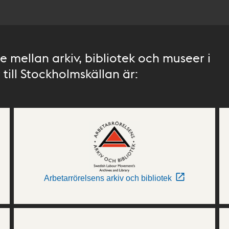
 mellan arkiv, bibliotek och museer i
till Stockholmskällan är:
Arbetarrörelsens arkiv och bibliotek