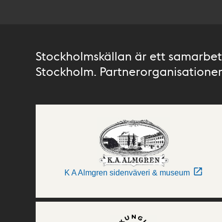
Stockholmskällan är ett samarbete
Stockholm. Partnerorganisationer 
K A Almgren sidenväveri & museum