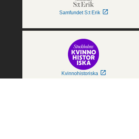
Samfundet S:t Erik
Kvinnohistoriska
Världskulturmuseerna