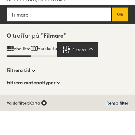
Sök
Fritextsök
Sök
Sökresultat
0
träffar på
Filmare
Visa karta
Visa lista
Filtrera
Filtrera
Filtrera tid
Filtrera materialtyper
Visningsläge
Totalt
Valda filter:
Karta
Rensa filter
0
träffar
Lista
Karta