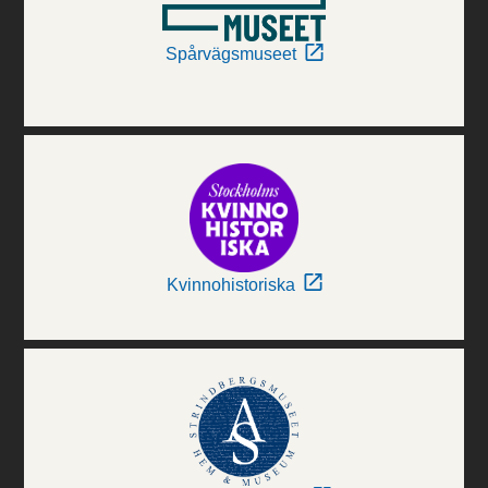
Spårvägsmuseet
Kvinnohistoriska