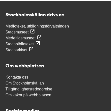
Kontakt
Stockholmskällan
Stockholmskällan drivs av
Medioteket, utbildningsförvaltningen
Stadsmuseet
Medeltidsmuseet
Stadsbiblioteket
Stadsarkivet
Om webbplatsen
Kontakta oss
Om Stockholmskällan
Tillgänglighetsredogörelse
Om kakor på webbplatsen
Sociala medier