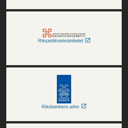
Riksantikvarieämbetet
Riksbankens arkiv