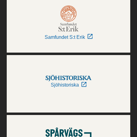
Samfundet S:t Erik
Sjöhistoriska