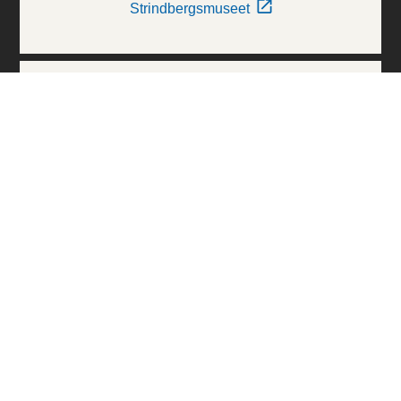
Strindbergsmuseet
Thielska Galleriet
Världskulturmuseerna