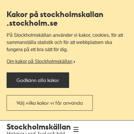
Kakor på stockholmskallan
.stockholm.se
På Stockholmskällan använder vi kakor, cookies, för att
sammanställa statistik och för att webbplatsen ska
fungera på ett bra sätt för dig.
Om kakor på Stockholmskällan
Godkänn alla kakor
Välj vilka kakor vi får använda
Till
Till
Stockholmskällan
navigationen
huvudinnehållet
Historia i ord, ljud och bild