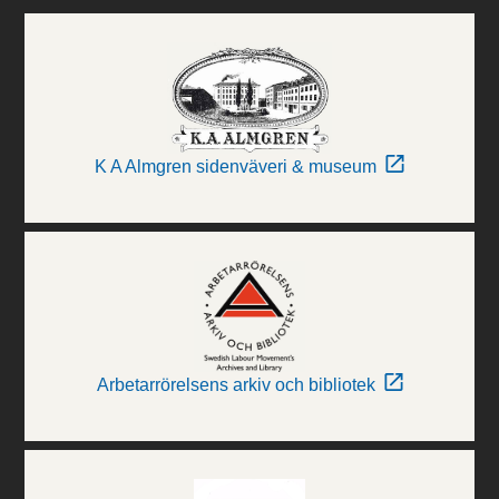
K A Almgren sidenväveri & museum
Arbetarrörelsens arkiv och bibliotek