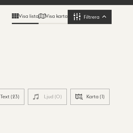
Visa karta
Visa lista
Filtrera
Filtrera
Text
(
23
)
Ljud
(
0
)
Karta
(
1
)