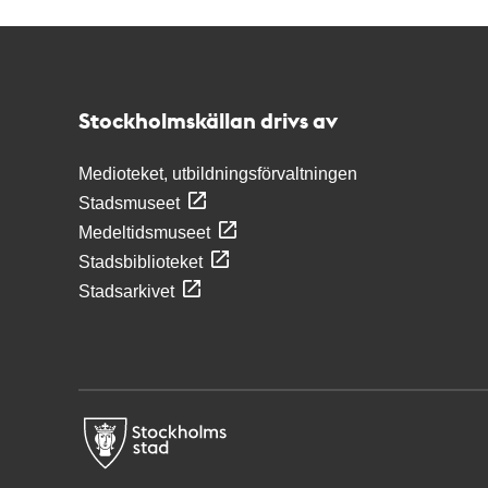
Kontakt
Stockholmskällan
Stockholmskällan drivs av
Medioteket, utbildningsförvaltningen
Stadsmuseet
Medeltidsmuseet
Stadsbiblioteket
Stadsarkivet