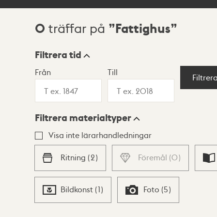
0
Fattighus
träffar på
Sökresultat
Filtrera tid
Från
Till
Visningsläge
Filtrer
Filtrera materialtyper
Lista
Karta
Visa inte lärarhandledningar
Ritning
(
2
)
Föremål
(
0
)
Bildkonst
(
1
)
Foto
(
5
)