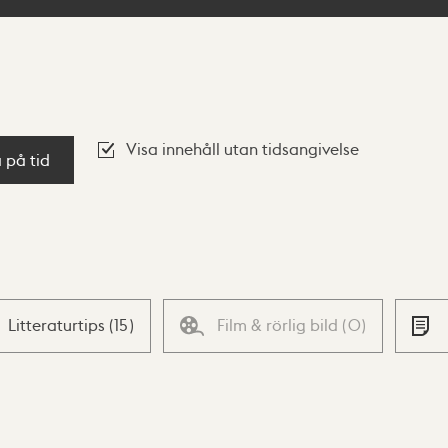
Visa innehåll utan tidsangivelse
a på tid
Litteraturtips
(
15
)
Film & rörlig bild
(
0
)