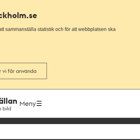
ockholm.se
tt sammanställa statistik och för att webbplatsen ska
or vi får använda
ällan
Meny
h bild