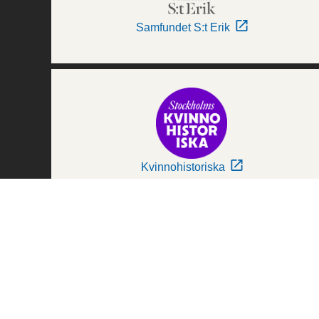
Samfundet S:t Erik
Kvinnohistoriska
Världskulturmuseerna