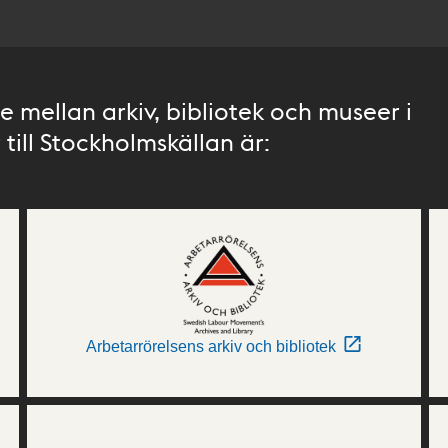
 mellan arkiv, bibliotek och museer i
till Stockholmskällan är:
Arbetarrörelsens arkiv och bibliotek