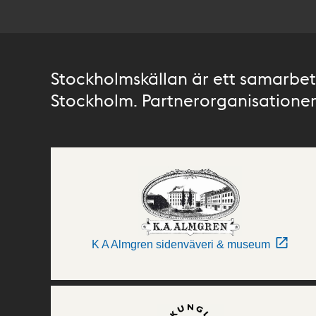
Stockholmskällan är ett samarbete
Stockholm. Partnerorganisationer 
K A Almgren sidenväveri & museum