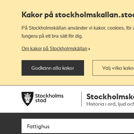
Kakor på stockholmskallan
.st
På Stockholmskällan använder vi kakor, cookies, för a
fungera på ett bra sätt för dig.
Om kakor på Stockholmskällan
Godkänn alla kakor
Välj vilka kak
Till
Till
Stockholmsk
navigationen
huvudinnehållet
Historia i ord, ljud oc
Sök
Fritextsök