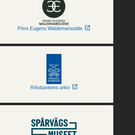
Prins Eugens Waldemarsudde
Riksbankens arkiv