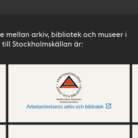
 mellan arkiv, bibliotek och museer i
till Stockholmskällan är:
Arbetarrörelsens arkiv och bibliotek