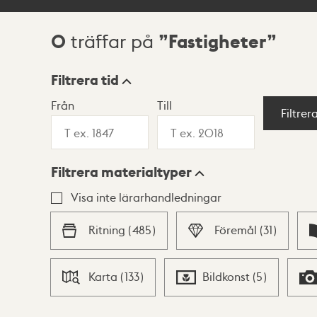
0
Fastigheter
träffar på
Sökresultat
Filtrera tid
Från
Till
Visningsläge
Filtrer
Filtrera materialtyper
Lista
Karta
Visa inte lärarhandledningar
Ritning
(
485
)
Föremål
(
31
)
Karta
(
133
)
Bildkonst
(
5
)