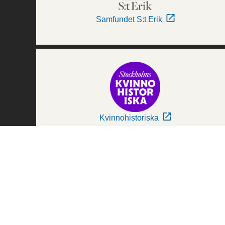
Samfundet S:t Erik
Kvinnohistoriska
Världskulturmuseerna