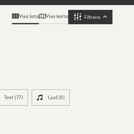
Visa karta
Visa lista
Filtrera
Filtrera
Text
(
77
)
Ljud
(
2
)