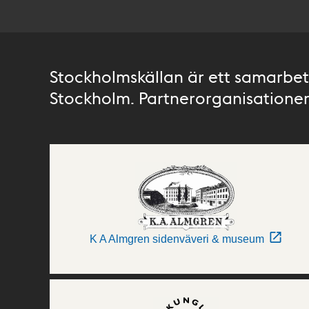
Stockholmskällan är ett samarbete
Stockholm. Partnerorganisationer 
K A Almgren sidenväveri & museum