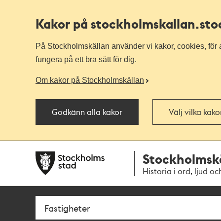
Kakor på stockholmskallan
.st
På Stockholmskällan använder vi kakor, cookies, för a
fungera på ett bra sätt för dig.
Om kakor på Stockholmskällan
Godkänn alla kakor
Välj vilka kak
Till
Till
Stockholmsk
navigationen
huvudinnehållet
Historia i ord, ljud oc
Sök
Fritextsök