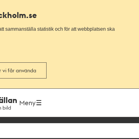
ockholm.se
tt sammanställa statistik och för att webbplatsen ska
or vi får använda
ällan
Meny
h bild