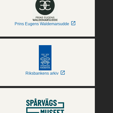
Prins Eugens Waldemarsudde
Riksbankens arkiv