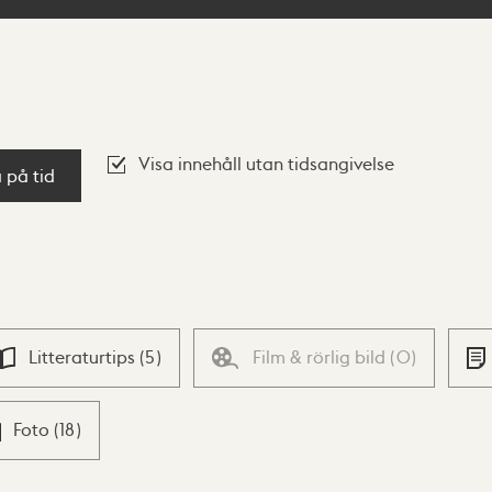
Visa innehåll utan tidsangivelse
a på tid
Litteraturtips
(
5
)
Film & rörlig bild
(
0
)
Foto
(
18
)