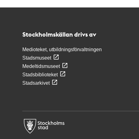
Kontakt
Stockholmskällan
Stockholmskällan drivs av
Medioteket, utbildningsförvaltningen
Stadsmuseet
Medeltidsmuseet
Stadsbiblioteket
Stadsarkivet