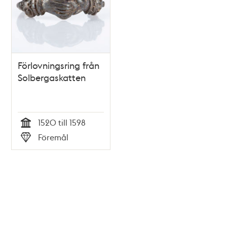
Förlovningsring från
Solbergaskatten
1520 till 1598
Tid
Föremål
Typ