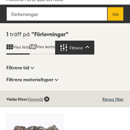
Sök
Fritextsök
Sök
Sökresultat
1
träff på
Förlovningar
Visa karta
Visa lista
Filtrera
Filtrera
Filtrera tid
Filtrera materialtyper
Visningsläge
Totalt
Valda filter:
Föremål
Rensa filter
1
träffar
Lista
Karta