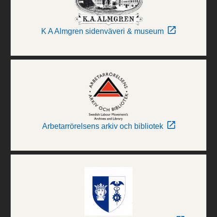
K A Almgren sidenväveri & museum
Arbetarrörelsens arkiv och bibliotek