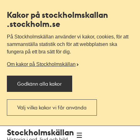
Kakor på stockholmskallan
.stockholm.se
På Stockholmskällan använder vi kakor, cookies, för att
sammanställa statistik och för att webbplatsen ska
fungera på ett bra sätt för dig.
Om kakor på Stockholmskällan
Godkänn alla kakor
Välj vilka kakor vi får använda
Till
Till
Stockholmskällan
navigationen
huvudinnehållet
Historia i ord, ljud och bild