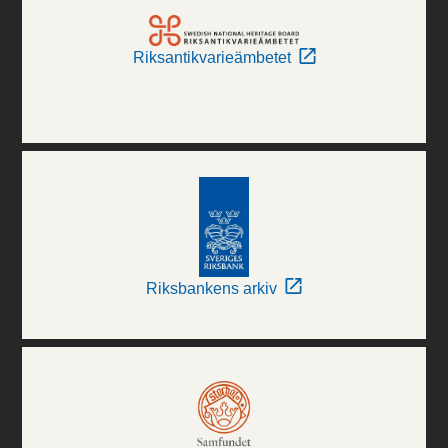
Riksantikvarieämbetet
Riksbankens arkiv