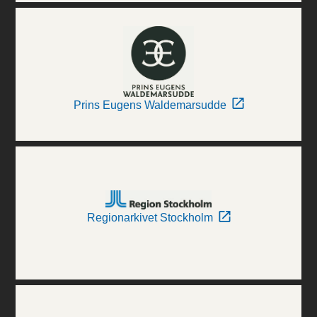
Prins Eugens Waldemarsudde
Regionarkivet Stockholm