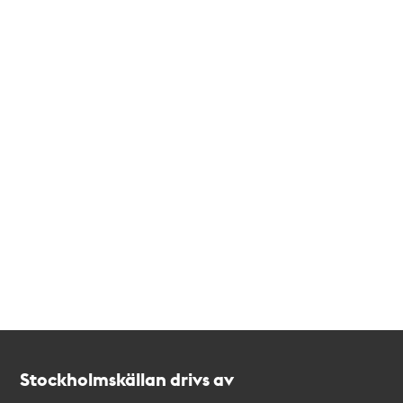
Kontakt
Stockholmskällan
Stockholmskällan drivs av