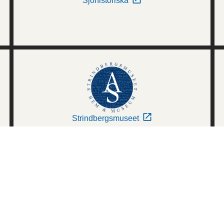
Sjöhistoriska
Strindbergsmuseet