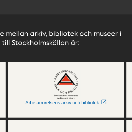
 mellan arkiv, bibliotek och museer i
till Stockholmskällan är:
Arbetarrörelsens arkiv och bibliotek