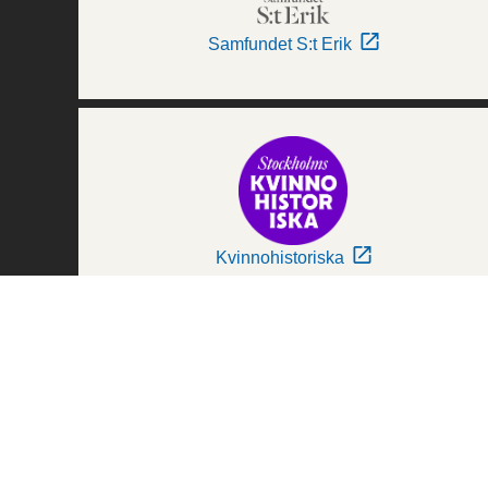
Samfundet S:t Erik
Kvinnohistoriska
Världskulturmuseerna