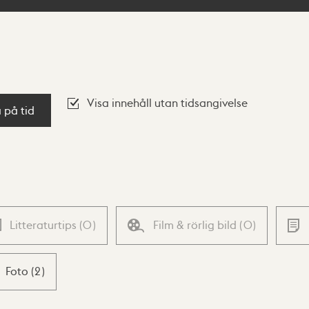
Visa innehåll utan tidsangivelse
a på tid
Litteraturtips
(
0
)
Film & rörlig bild
(
0
)
Foto
(
2
)