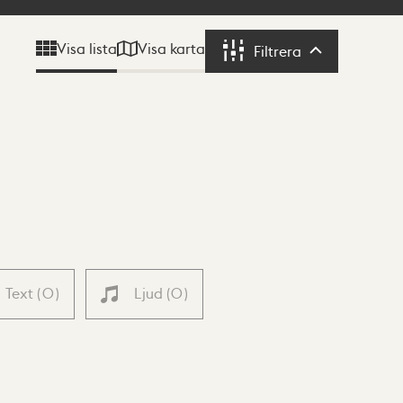
Visa karta
Visa lista
Filtrera
Filtrera
Text
(
0
)
Ljud
(
0
)