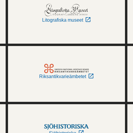
Litografiska museet
Riksantikvarieämbetet