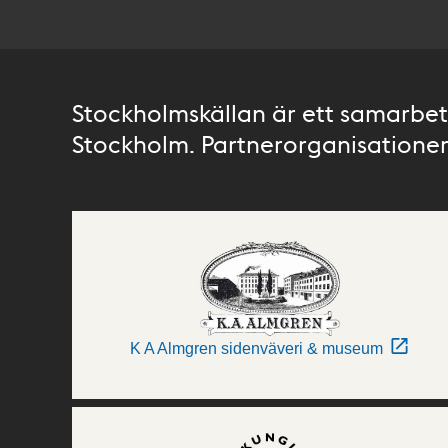
Stockholmskällan är ett samarbete
Stockholm. Partnerorganisationer 
K A Almgren sidenväveri & museum