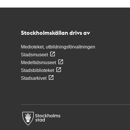
Kontakt
Stockholmskällan
Stockholmskällan drivs av
Medioteket, utbildningsförvaltningen
Stadsmuseet
Medeltidsmuseet
Stadsbiblioteket
Stadsarkivet