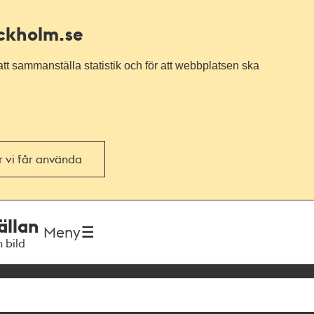
ockholm.se
tt sammanställa statistik och för att webbplatsen ska
or vi får använda
ällan
Meny
h bild