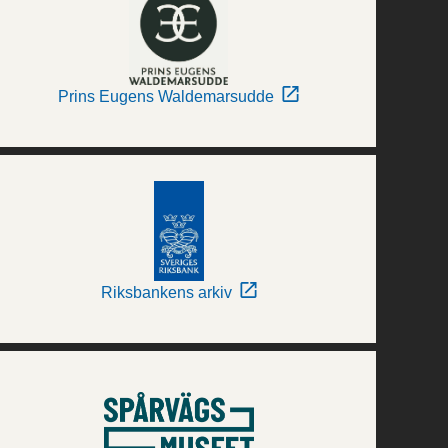
Prins Eugens Waldemarsudde
Riksbankens arkiv