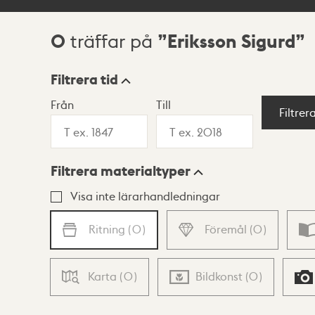
0
Eriksson Sigurd
träffar på
Sökresultat
Filtrera tid
Från
Till
Visningsläge
Filtrer
Filtrera materialtyper
Lista
Karta
Visa inte lärarhandledningar
Ritning
(
0
)
Föremål
(
0
)
Karta
(
0
)
Bildkonst
(
0
)