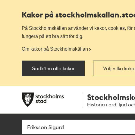
Kakor på stockholmskallan
.st
På Stockholmskällan använder vi kakor, cookies, för a
fungera på ett bra sätt för dig.
Om kakor på Stockholmskällan
Godkänn alla kakor
Välj vilka kak
Till
Till
Stockholmsk
navigationen
huvudinnehållet
Historia i ord, ljud oc
Sök
Fritextsök