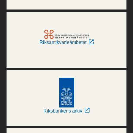
Riksantikvarieämbetet
Riksbankens arkiv