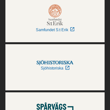
Samfundet S:t Erik
Sjöhistoriska