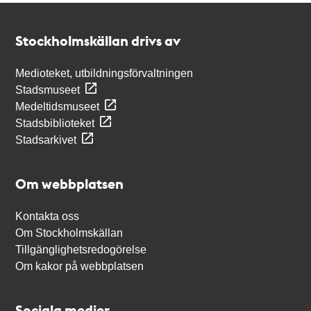
Kontakt
Stockholmskällan
Stockholmskällan drivs av
Medioteket, utbildningsförvaltningen
Stadsmuseet
Medeltidsmuseet
Stadsbiblioteket
Stadsarkivet
Om webbplatsen
Kontakta oss
Om Stockholmskällan
Tillgänglighetsredogörelse
Om kakor på webbplatsen
Sociala medier