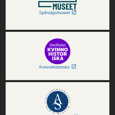
Spårvägsmuseet
Kvinnohistoriska