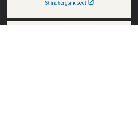
Strindbergsmuseet
Thielska Galleriet
Världskulturmuseerna