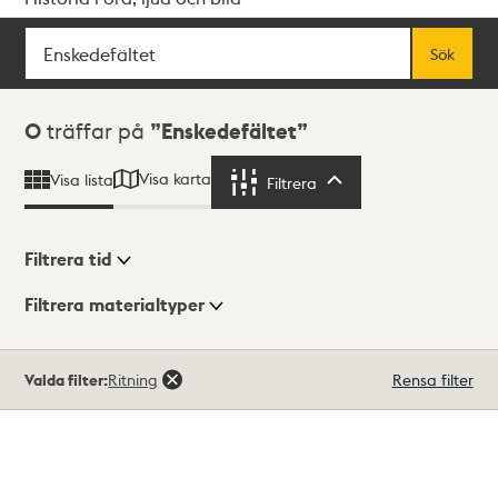
Sök
Fritextsök
Sök
Sökresultat
0
träffar på
Enskedefältet
Visa karta
Visa lista
Filtrera
Filtrera
Filtrera tid
Filtrera materialtyper
Visningsläge
Totalt
Valda filter:
Ritning
Rensa filter
0
träffar
Lista
Karta