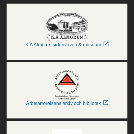
K A Almgren sidenväveri & museum
Arbetarrörelsens arkiv och bibliotek