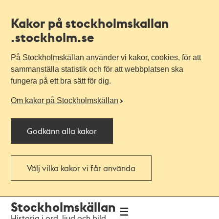
Kakor på stockholmskallan
.stockholm.se
På Stockholmskällan använder vi kakor, cookies, för att
sammanställa statistik och för att webbplatsen ska
fungera på ett bra sätt för dig.
Om kakor på Stockholmskällan
Godkänn alla kakor
Välj vilka kakor vi får använda
Till
Till
Stockholmskällan
navigationen
huvudinnehållet
Historia i ord, ljud och bild