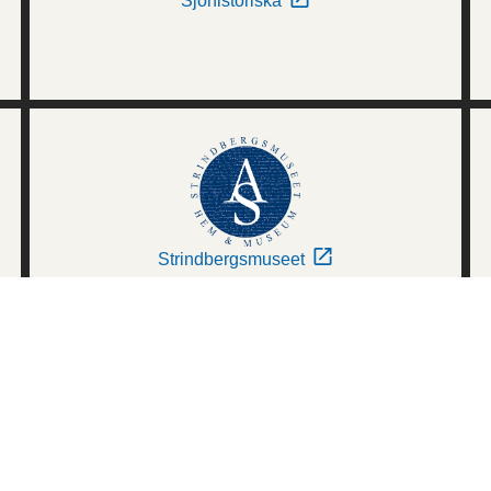
Sjöhistoriska
Strindbergsmuseet