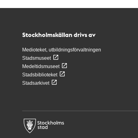
Kontakt
Stockholmskällan
Stockholmskällan drivs av
Medioteket, utbildningsförvaltningen
Stadsmuseet
Medeltidsmuseet
Stadsbiblioteket
Stadsarkivet