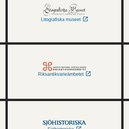
Litografiska museet
Riksantikvarieämbetet