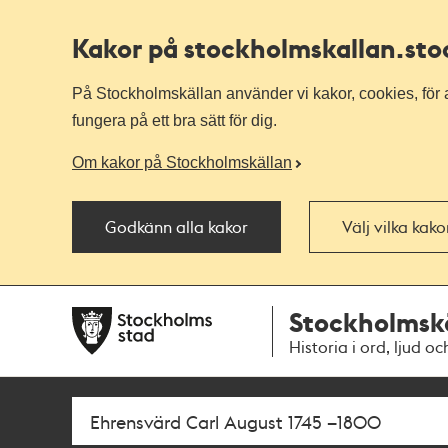
Kakor på stockholmskallan
.st
På Stockholmskällan använder vi kakor, cookies, för a
fungera på ett bra sätt för dig.
Om kakor på Stockholmskällan
Godkänn alla kakor
Välj vilka kak
Till
Till
Stockholmsk
navigationen
huvudinnehållet
Historia i ord, ljud oc
Sök
Fritextsök