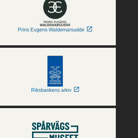
Prins Eugens Waldemarsudde
Riksbankens arkiv