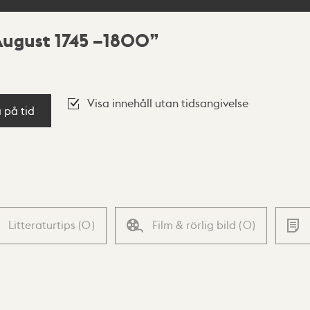
August 1745 –1800
Visa innehåll utan tidsangivelse
a på tid
Litteraturtips
(
0
)
Film & rörlig bild
(
0
)