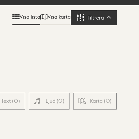
Visa karta
Visa lista
Filtrera
Filtrera
Text
(
0
)
Ljud
(
0
)
Karta
(
0
)