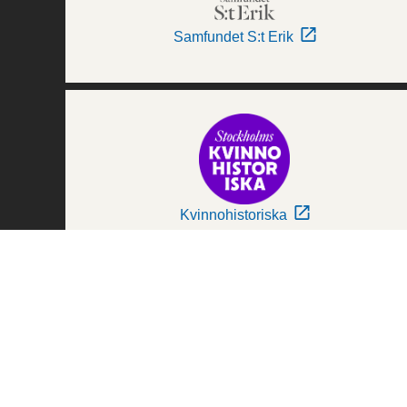
Samfundet S:t Erik
Kvinnohistoriska
Världskulturmuseerna