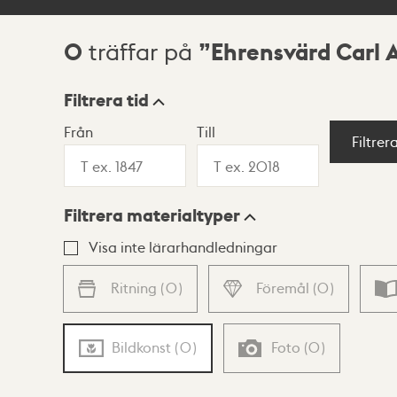
0
Ehrensvärd Carl 
träffar på
Sökresultat
Filtrera tid
Från
Till
Visningsläge
Filtrer
Filtrera materialtyper
Lista
Karta
Visa inte lärarhandledningar
Ritning
(
0
)
Föremål
(
0
)
Bildkonst
(
0
)
Foto
(
0
)