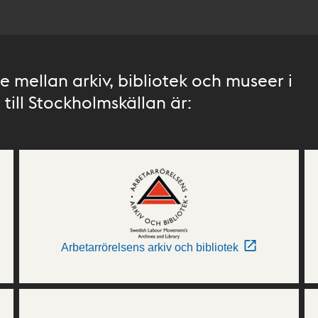
 mellan arkiv, bibliotek och museer i
till Stockholmskällan är:
Arbetarrörelsens arkiv och bibliotek