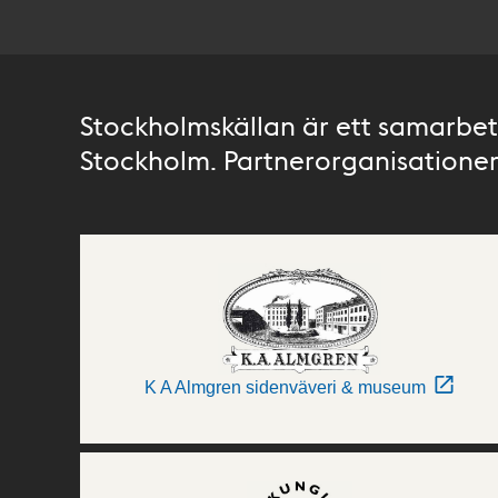
Stockholmskällan är ett samarbete
Stockholm. Partnerorganisationer 
K A Almgren sidenväveri & museum