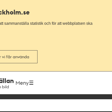
ockholm.se
tt sammanställa statistik och för att webbplatsen ska
or vi får använda
ällan
Meny
h bild