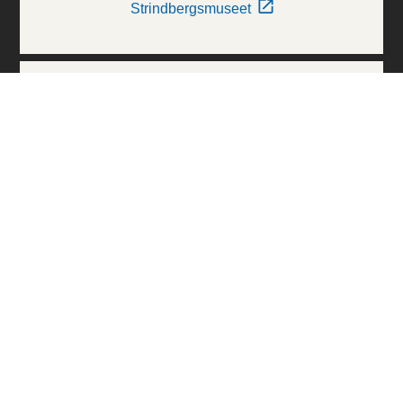
Strindbergsmuseet
Thielska Galleriet
Världskulturmuseerna