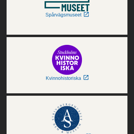
Spårvägsmuseet
Kvinnohistoriska