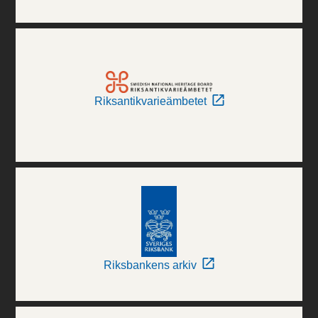
Riksantikvarieämbetet
Riksbankens arkiv