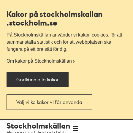
Kakor på stockholmskallan
.stockholm.se
På Stockholmskällan använder vi kakor, cookies, för att
sammanställa statistik och för att webbplatsen ska
fungera på ett bra sätt för dig.
Om kakor på Stockholmskällan
Godkänn alla kakor
Välj vilka kakor vi får använda
Till
Till
Stockholmskällan
navigationen
huvudinnehållet
Historia i ord, ljud och bild