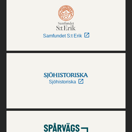
Samfundet S:t Erik
Sjöhistoriska