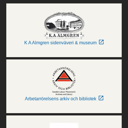
K A Almgren sidenväveri & museum
Arbetarrörelsens arkiv och bibliotek