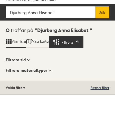
Sök
Fritextsök
Sök
Sökresultat
0
träffar på
Djurberg Anna Elisabet
Visa karta
Visa lista
Filtrera
Filtrera
Filtrera tid
Filtrera materialtyper
Visningsläge
Totalt
Valda filter:
Rensa filter
0
träffar
Lista
Karta