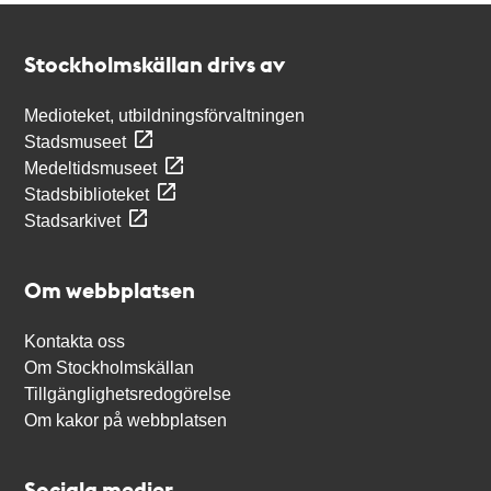
Kontakt
Stockholmskällan
Stockholmskällan drivs av
Medioteket, utbildningsförvaltningen
Stadsmuseet
Medeltidsmuseet
Stadsbiblioteket
Stadsarkivet
Om webbplatsen
Kontakta oss
Om Stockholmskällan
Tillgänglighetsredogörelse
Om kakor på webbplatsen
Sociala medier