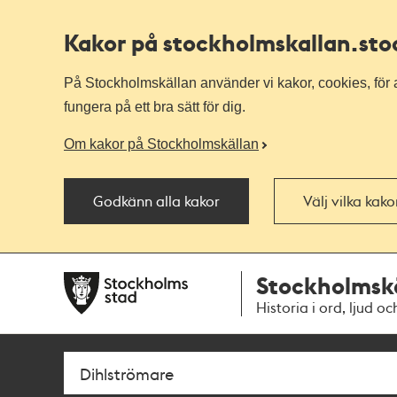
Kakor på stockholmskallan
.st
På Stockholmskällan använder vi kakor, cookies, för a
fungera på ett bra sätt för dig.
Om kakor på Stockholmskällan
Godkänn alla kakor
Välj vilka kak
Till
Till
Stockholmsk
navigationen
huvudinnehållet
Historia i ord, ljud oc
Sök
Fritextsök