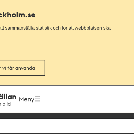
ockholm.se
tt sammanställa statistik och för att webbplatsen ska
or vi får använda
ällan
Meny
h bild