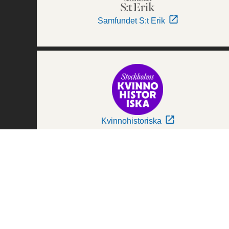
Samfundet S:t Erik
Kvinnohistoriska
Världskulturmuseerna