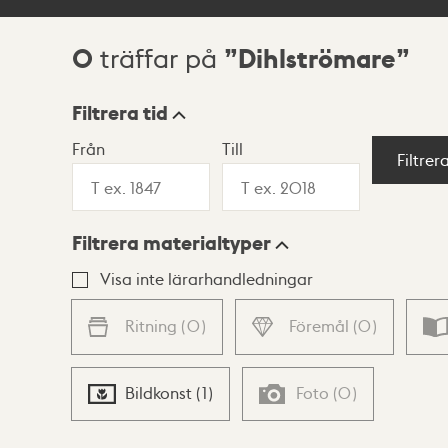
0
Dihlströmare
träffar på
Sökresultat
Filtrera tid
Från
Till
Visningsläge
Filtrer
Filtrera materialtyper
Lista
Karta
Visa inte lärarhandledningar
Ritning
(
0
)
Föremål
(
0
)
Bildkonst
(
1
)
Foto
(
0
)