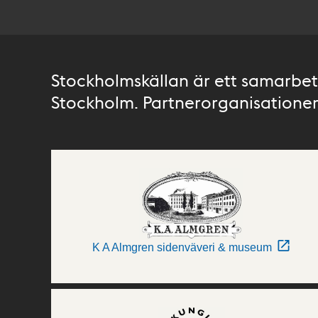
Stockholmskällan är ett samarbete
Stockholm. Partnerorganisationer 
K A Almgren sidenväveri & museum