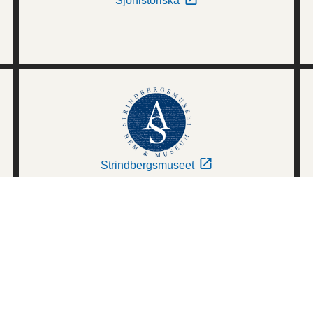
Sjöhistoriska
Strindbergsmuseet