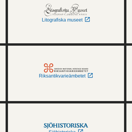
Litografiska museet
Riksantikvarieämbetet