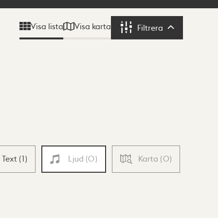
Visa karta
Visa lista
Filtrera
Filtrera
Text
(
1
)
Ljud
(
0
)
Karta
(
0
)