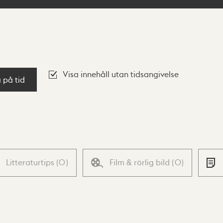
Visa innehåll utan tidsangivelse
a på tid
Litteraturtips
(
0
)
Film & rörlig bild
(
0
)