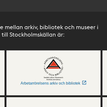
 mellan arkiv, bibliotek och museer i
till Stockholmskällan är:
Arbetarrörelsens arkiv och bibliotek