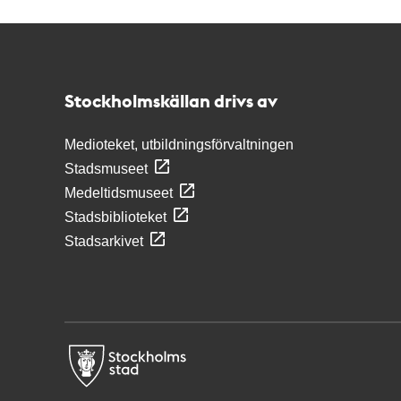
Kontakt
Stockholmskällan
Stockholmskällan drivs av
Medioteket, utbildningsförvaltningen
Stadsmuseet
Medeltidsmuseet
Stadsbiblioteket
Stadsarkivet