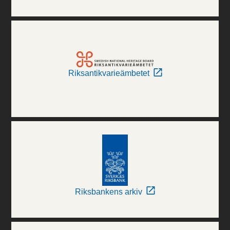
Riksantikvarieämbetet
Riksbankens arkiv