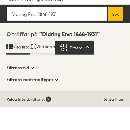
Sök
Fritextsök
Sök
Sökresultat
0
träffar på
Didring Enst 1868-1931
Visa karta
Visa lista
Filtrera
Filtrera
Filtrera tid
Filtrera materialtyper
Visningsläge
Totalt
Valda filter:
Bildkonst
Rensa filter
0
träffar
Lista
Karta