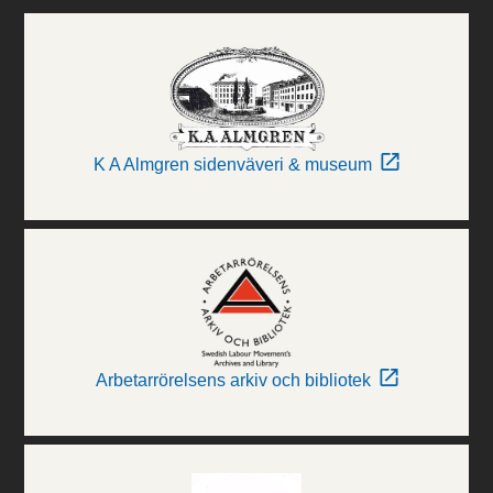
K A Almgren sidenväveri & museum
Arbetarrörelsens arkiv och bibliotek