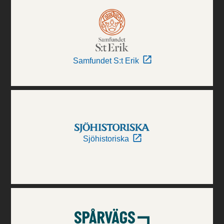
Samfundet S:t Erik
Sjöhistoriska