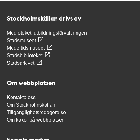
Kontakt
Stockholmskällan
Stockholmskällan drivs av
Medioteket, utbildningsförvaltningen
Stadsmuseet
Medeltidsmuseet
Stadsbiblioteket
Stadsarkivet
Om webbplatsen
Kontakta oss
Om Stockholmskällan
Tillgänglighetsredogörelse
Om kakor på webbplatsen
Sociala medier