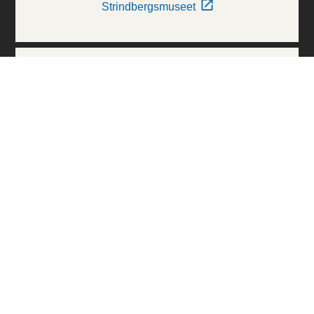
Strindbergsmuseet
Thielska Galleriet
Världskulturmuseerna