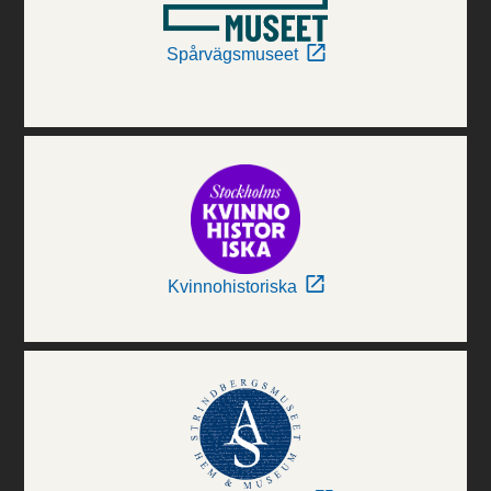
Spårvägsmuseet
Kvinnohistoriska