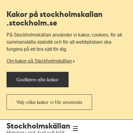
Kakor på stockholmskallan
.stockholm.se
På Stockholmskällan använder vi kakor, cookies, för att
sammanställa statistik och för att webbplatsen ska
fungera på ett bra sätt för dig.
Om kakor på Stockholmskällan
Godkänn alla kakor
Välj vilka kakor vi får använda
Till
Till
Stockholmskällan
navigationen
huvudinnehållet
Historia i ord, ljud och bild