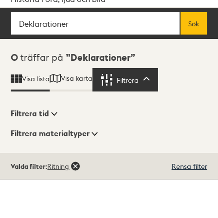
Sök
Fritextsök
Sök
Sökresultat
0
träffar på
Deklarationer
Visa karta
Visa lista
Filtrera
Filtrera
Filtrera tid
Filtrera materialtyper
Visningsläge
Totalt
Valda filter:
Ritning
Rensa filter
0
träffar
Lista
Karta