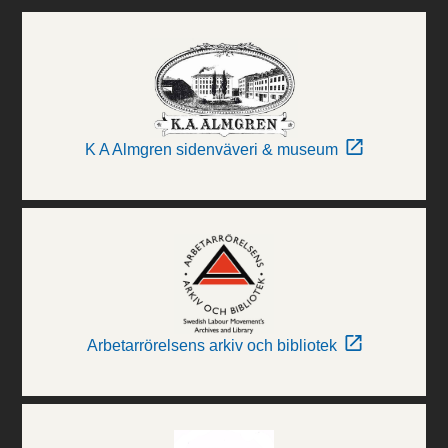
K A Almgren sidenväveri & museum
Arbetarrörelsens arkiv och bibliotek