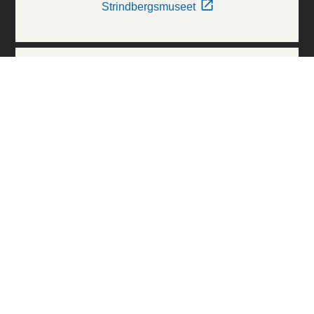
Strindbergsmuseet
Thielska Galleriet
Världskulturmuseerna