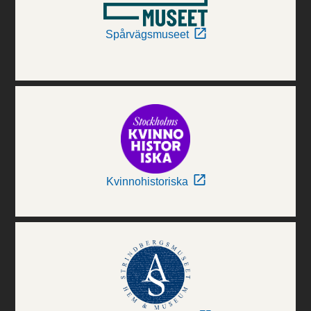
Spårvägsmuseet
Kvinnohistoriska