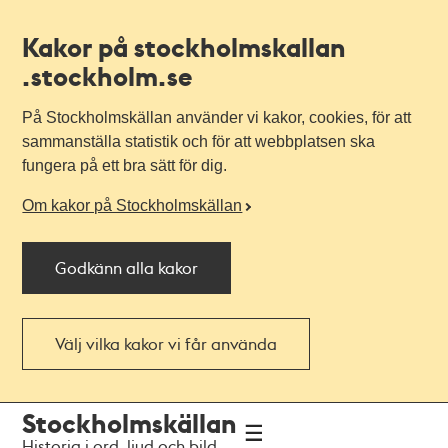
Kakor på stockholmskallan
.stockholm.se
På Stockholmskällan använder vi kakor, cookies, för att
sammanställa statistik och för att webbplatsen ska
fungera på ett bra sätt för dig.
Om kakor på Stockholmskällan
Godkänn alla kakor
Välj vilka kakor vi får använda
Till
Till
Stockholmskällan
navigationen
huvudinnehållet
Historia i ord, ljud och bild