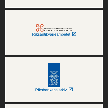
Riksantikvarieämbetet
Riksbankens arkiv