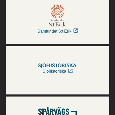
Samfundet S:t Erik
Sjöhistoriska