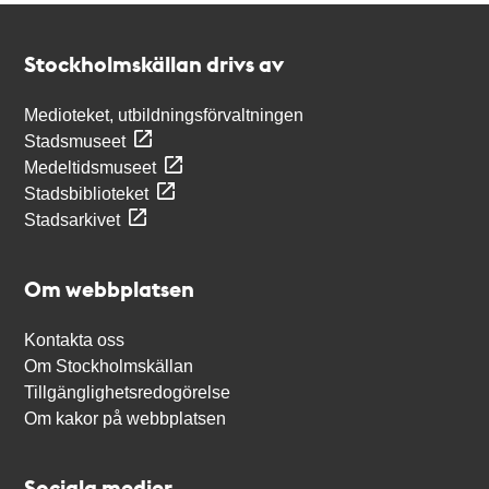
Kontakt
Stockholmskällan
Stockholmskällan drivs av
Medioteket, utbildningsförvaltningen
Stadsmuseet
Medeltidsmuseet
Stadsbiblioteket
Stadsarkivet
Om webbplatsen
Kontakta oss
Om Stockholmskällan
Tillgänglighetsredogörelse
Om kakor på webbplatsen
Sociala medier