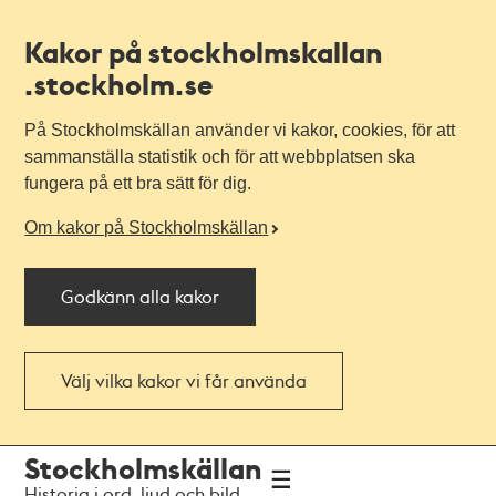
Kakor på stockholmskallan
.stockholm.se
På Stockholmskällan använder vi kakor, cookies, för att
sammanställa statistik och för att webbplatsen ska
fungera på ett bra sätt för dig.
Om kakor på Stockholmskällan
Godkänn alla kakor
Välj vilka kakor vi får använda
Till
Till
Stockholmskällan
navigationen
huvudinnehållet
Historia i ord, ljud och bild