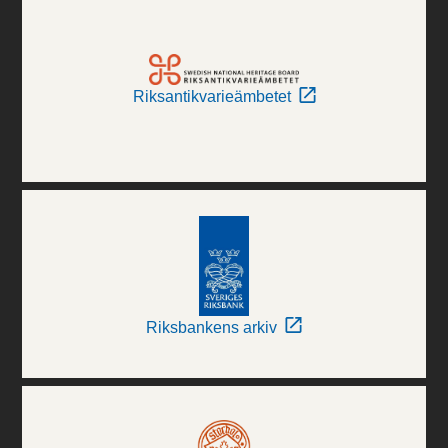
Riksantikvarieämbetet
Riksbankens arkiv