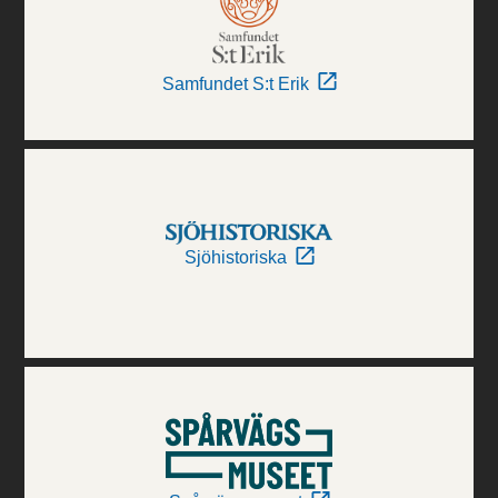
Samfundet S:t Erik
Sjöhistoriska