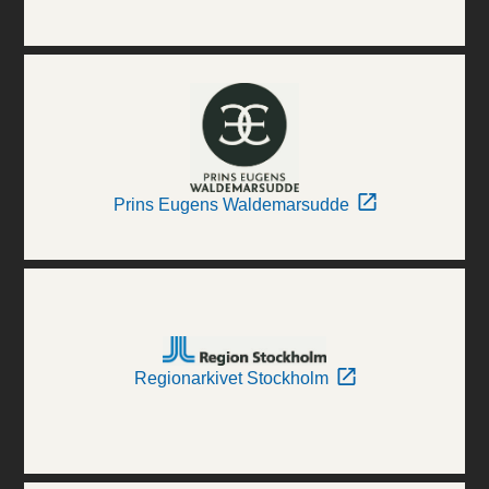
Prins Eugens Waldemarsudde
Regionarkivet Stockholm