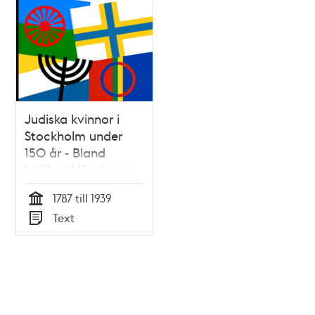
Judiska kvinnor i
Stockholm under
150 år - Bland
bröllopsklänningar,
begravningsvagnar
1787 till 1939
och
Tid
Text
shoppingkvitton /
Typ
Maja Hultman