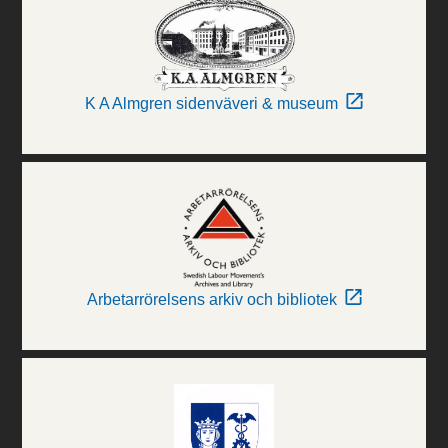
K A Almgren sidenväveri & museum
Arbetarrörelsens arkiv och bibliotek