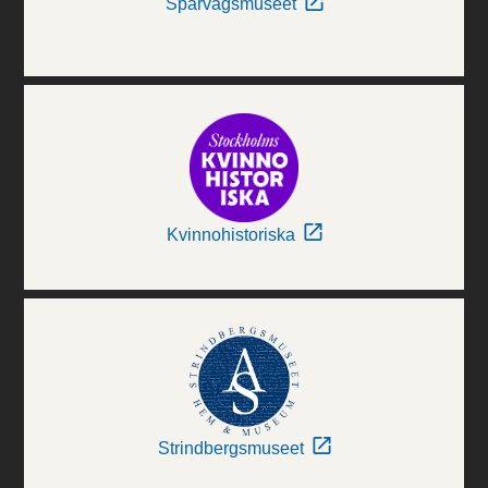
Spårvägsmuseet
Kvinnohistoriska
Strindbergsmuseet