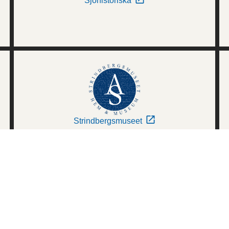
Sjöhistoriska
Strindbergsmuseet