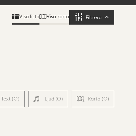
Visa karta
Visa lista
Filtrera
Filtrera
Text
(
0
)
Ljud
(
0
)
Karta
(
0
)