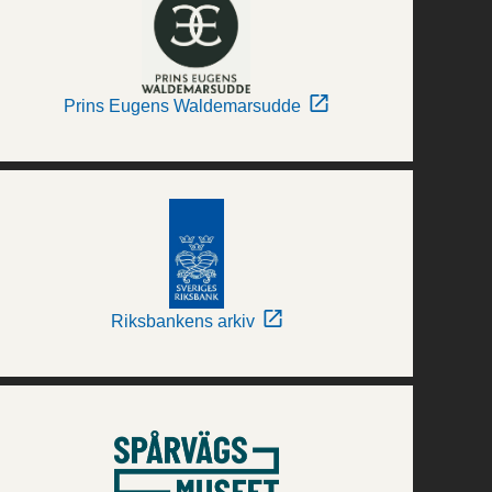
Prins Eugens Waldemarsudde
Riksbankens arkiv