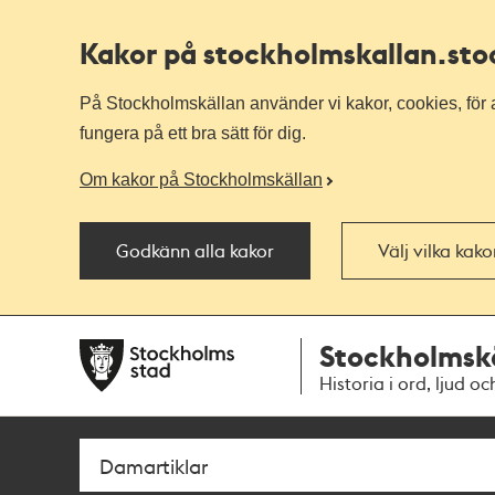
Kakor på stockholmskallan
.st
På Stockholmskällan använder vi kakor, cookies, för a
fungera på ett bra sätt för dig.
Om kakor på Stockholmskällan
Godkänn alla kakor
Välj vilka kak
Till
Till
Stockholmsk
navigationen
huvudinnehållet
Historia i ord, ljud oc
Sök
Fritextsök