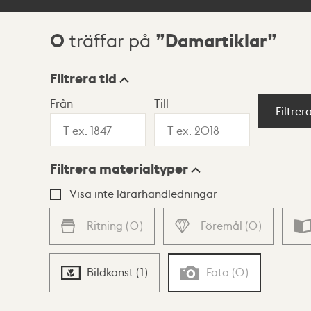
0
Damartiklar
träffar på
Sökresultat
Filtrera tid
Från
Till
Visningsläge
Filtrer
Filtrera materialtyper
Lista
Karta
Visa inte lärarhandledningar
Ritning
(
0
)
Föremål
(
0
)
Bildkonst
(
1
)
Foto
(
0
)