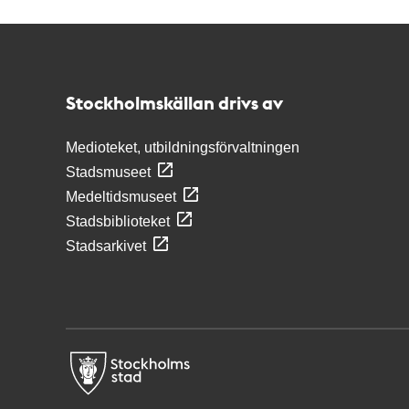
Kontakt
Stockholmskällan
Stockholmskällan drivs av
Medioteket, utbildningsförvaltningen
Stadsmuseet
Medeltidsmuseet
Stadsbiblioteket
Stadsarkivet