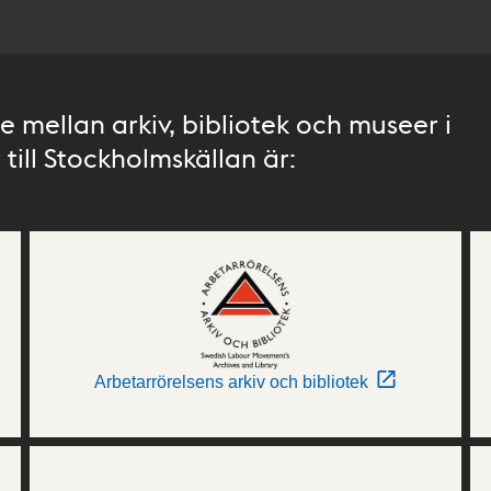
 mellan arkiv, bibliotek och museer i
till Stockholmskällan är:
Arbetarrörelsens arkiv och bibliotek