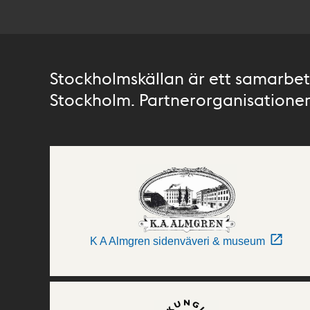
Stockholmskällan är ett samarbete
Stockholm. Partnerorganisationer 
K A Almgren sidenväveri & museum