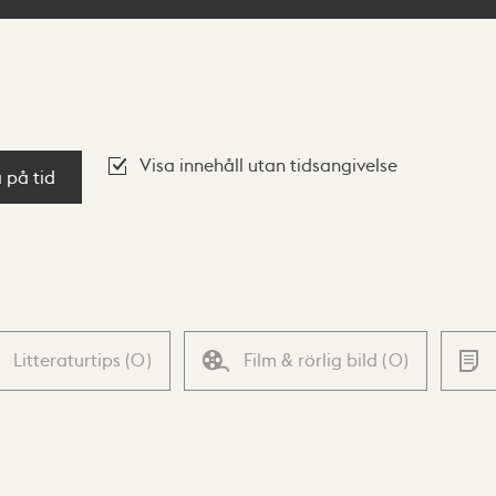
Visa innehåll utan tidsangivelse
a på tid
Litteraturtips
(
0
)
Film & rörlig bild
(
0
)