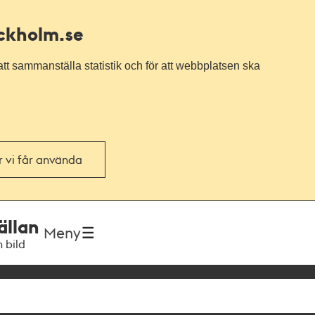
ockholm.se
tt sammanställa statistik och för att webbplatsen ska
or vi får använda
ällan
Meny
h bild