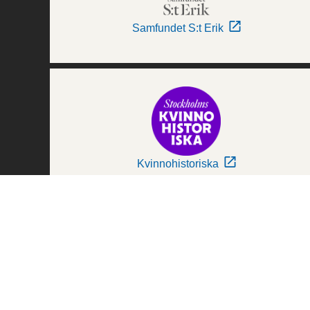
Samfundet S:t Erik
Kvinnohistoriska
Världskulturmuseerna