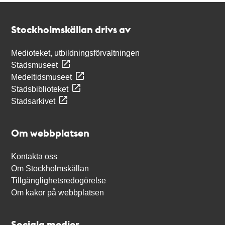
Kontakt
Stockholmskällan
Stockholmskällan drivs av
Medioteket, utbildningsförvaltningen
Stadsmuseet
Medeltidsmuseet
Stadsbiblioteket
Stadsarkivet
Om webbplatsen
Kontakta oss
Om Stockholmskällan
Tillgänglighetsredogörelse
Om kakor på webbplatsen
Sociala medier