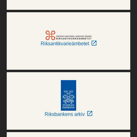
Riksantikvarieämbetet
Riksbankens arkiv