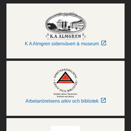
K A Almgren sidenväveri & museum
Arbetarrörelsens arkiv och bibliotek