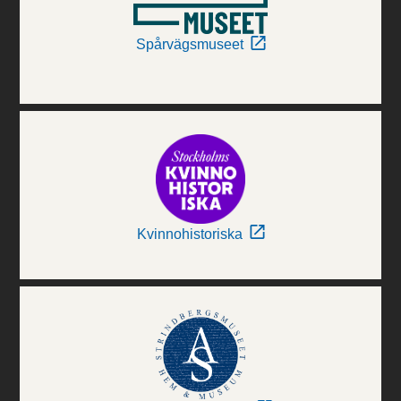
Spårvägsmuseet
Kvinnohistoriska