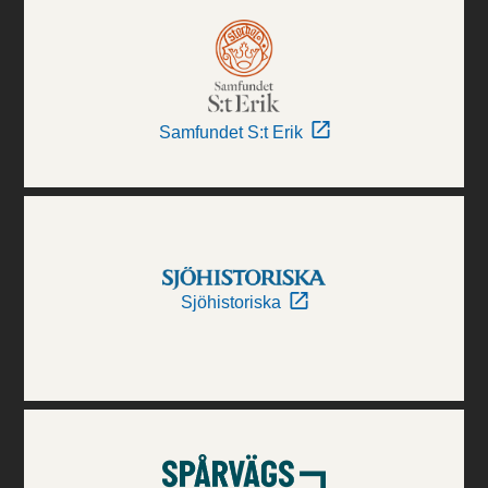
Samfundet S:t Erik
Sjöhistoriska