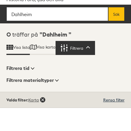
Sök
Fritextsök
Sök
Sökresultat
0
träffar på
Dahlheim
Visa karta
Visa lista
Filtrera
Filtrera
Filtrera tid
Filtrera materialtyper
Visningsläge
Totalt
Valda filter:
Karta
Rensa filter
0
träffar
Lista
Karta