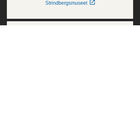
Strindbergsmuseet
Thielska Galleriet
Världskulturmuseerna