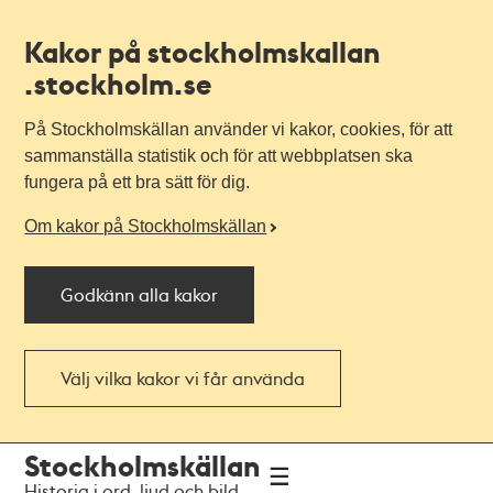
Kakor på stockholmskallan
.stockholm.se
På Stockholmskällan använder vi kakor, cookies, för att
sammanställa statistik och för att webbplatsen ska
fungera på ett bra sätt för dig.
Om kakor på Stockholmskällan
Godkänn alla kakor
Välj vilka kakor vi får använda
Till
Till
Stockholmskällan
navigationen
huvudinnehållet
Historia i ord, ljud och bild