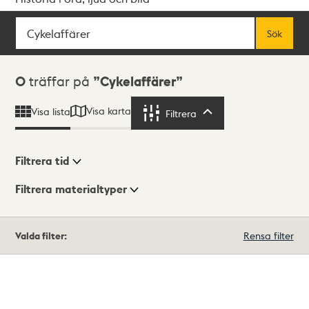
Sök
Fritextsök
Sök
Sökresultat
0
träffar på
Cykelaffärer
Visa karta
Visa lista
Filtrera
Filtrera
Filtrera tid
Filtrera materialtyper
Visningsläge
Totalt
Valda filter:
Rensa filter
0
träffar
Lista
Karta