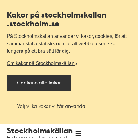
Kakor på stockholmskallan
.stockholm.se
På Stockholmskällan använder vi kakor, cookies, för att
sammanställa statistik och för att webbplatsen ska
fungera på ett bra sätt för dig.
Om kakor på Stockholmskällan
Godkänn alla kakor
Välj vilka kakor vi får använda
Till
Till
Stockholmskällan
navigationen
huvudinnehållet
Historia i ord, ljud och bild