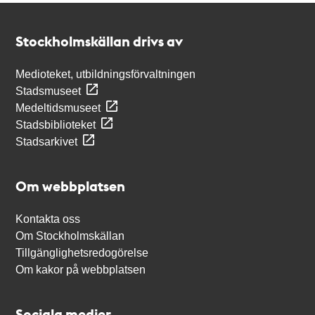
Kontakt
Stockholmskällan
Stockholmskällan drivs av
Medioteket, utbildningsförvaltningen
Stadsmuseet
Medeltidsmuseet
Stadsbiblioteket
Stadsarkivet
Om webbplatsen
Kontakta oss
Om Stockholmskällan
Tillgänglighetsredogörelse
Om kakor på webbplatsen
Sociala medier