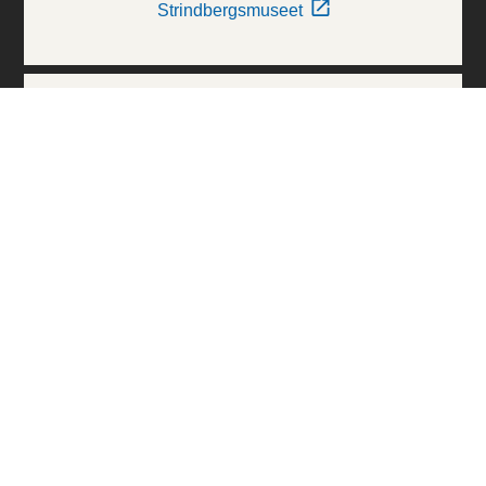
Strindbergsmuseet
Thielska Galleriet
Världskulturmuseerna