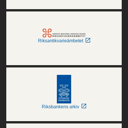
Riksantikvarieämbetet
Riksbankens arkiv