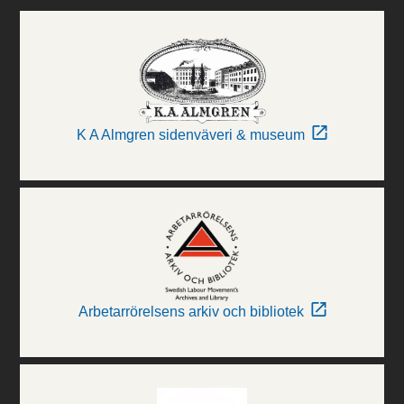
K A Almgren sidenväveri & museum
Arbetarrörelsens arkiv och bibliotek