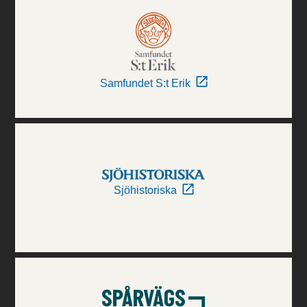
Samfundet S:t Erik
Sjöhistoriska