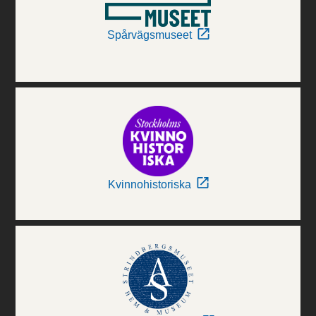
Spårvägsmuseet
Kvinnohistoriska