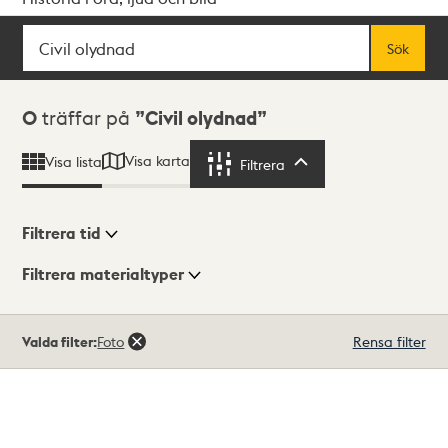
Sök
Fritextsök
Sök
Sökresultat
0
träffar på
Civil olydnad
Visa karta
Visa lista
Filtrera
Filtrera
Filtrera tid
Filtrera materialtyper
Visningsläge
Totalt
Valda filter:
Foto
Rensa filter
0
träffar
Lista
Karta