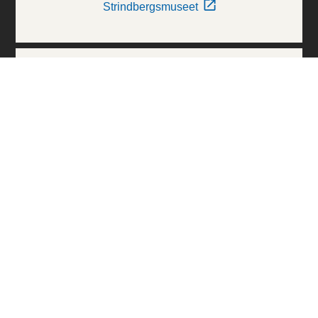
Strindbergsmuseet
Thielska Galleriet
Världskulturmuseerna