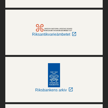
Riksantikvarieämbetet
Riksbankens arkiv