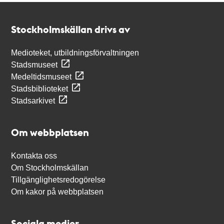
Kontakt
Stockholmskällan
Stockholmskällan drivs av
Medioteket, utbildningsförvaltningen
Stadsmuseet
Medeltidsmuseet
Stadsbiblioteket
Stadsarkivet
Om webbplatsen
Kontakta oss
Om Stockholmskällan
Tillgänglighetsredogörelse
Om kakor på webbplatsen
Sociala medier