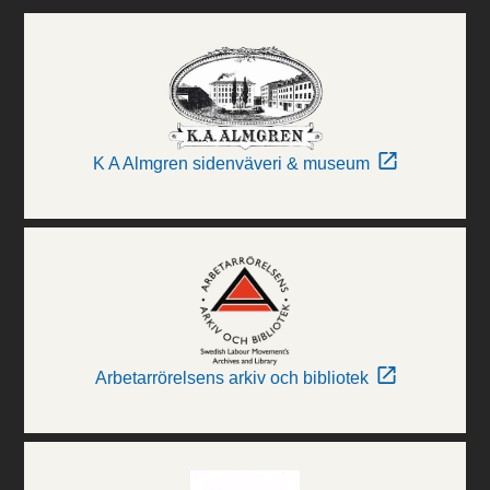
K A Almgren sidenväveri & museum
Arbetarrörelsens arkiv och bibliotek