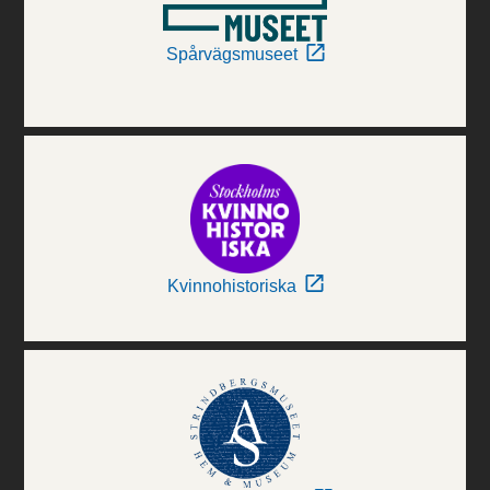
Spårvägsmuseet
Kvinnohistoriska