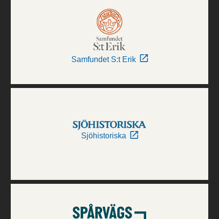
Samfundet S:t Erik
Sjöhistoriska