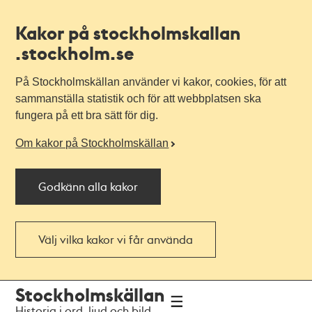
Kakor på stockholmskallan
.stockholm.se
På Stockholmskällan använder vi kakor, cookies, för att
sammanställa statistik och för att webbplatsen ska
fungera på ett bra sätt för dig.
Om kakor på Stockholmskällan
Godkänn alla kakor
Välj vilka kakor vi får använda
Till
Till
Stockholmskällan
navigationen
huvudinnehållet
Historia i ord, ljud och bild