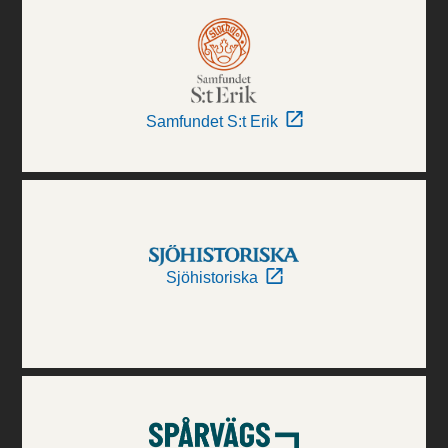
Samfundet S:t Erik
Sjöhistoriska