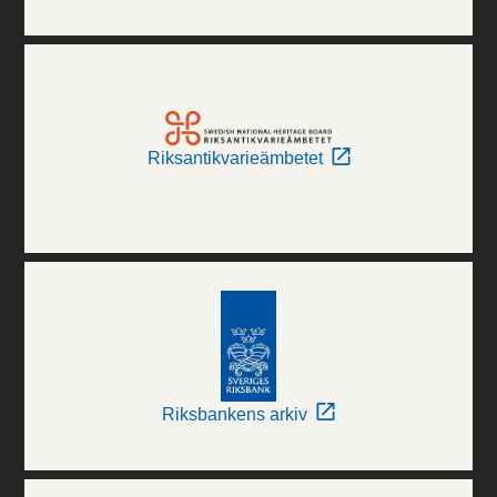
Riksantikvarieämbetet
Riksbankens arkiv