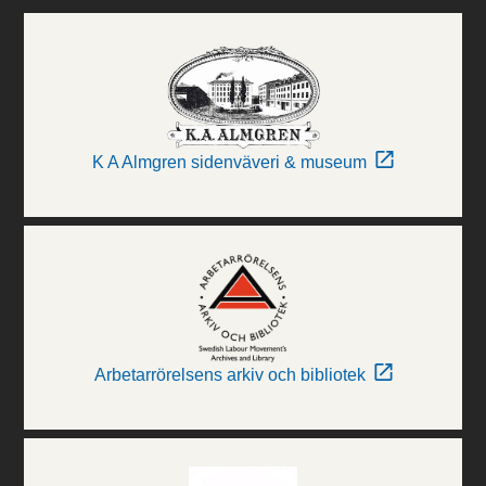
K A Almgren sidenväveri & museum
Arbetarrörelsens arkiv och bibliotek