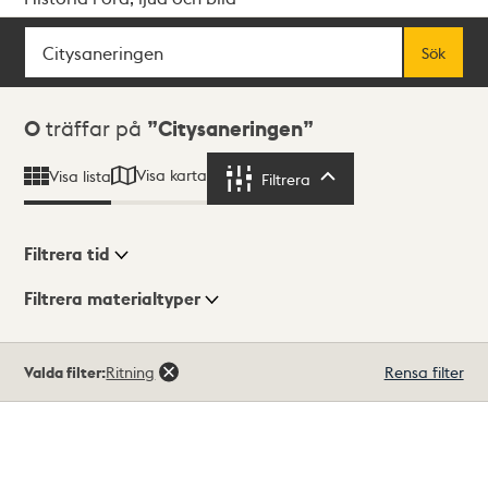
Sök
Fritextsök
Sök
Sökresultat
0
träffar på
Citysaneringen
Visa karta
Visa lista
Filtrera
Filtrera
Filtrera tid
Filtrera materialtyper
Visningsläge
Totalt
Valda filter:
Ritning
Rensa filter
0
träffar
Lista
Karta