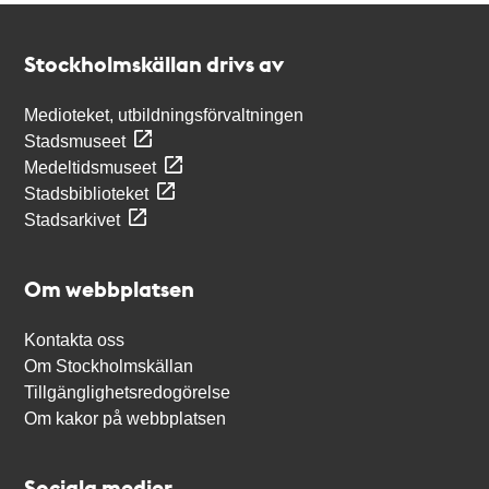
Kontakt
Stockholmskällan
Stockholmskällan drivs av
Medioteket, utbildningsförvaltningen
Stadsmuseet
Medeltidsmuseet
Stadsbiblioteket
Stadsarkivet
Om webbplatsen
Kontakta oss
Om Stockholmskällan
Tillgänglighetsredogörelse
Om kakor på webbplatsen
Sociala medier