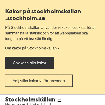
Kakor på stockholmskallan
.stockholm.se
På Stockholmskällan använder vi kakor, cookies, för att
sammanställa statistik och för att webbplatsen ska
fungera på ett bra sätt för dig.
Om kakor på Stockholmskällan
Godkänn alla kakor
Välj vilka kakor vi får använda
Till
Till
Stockholmskällan
navigationen
huvudinnehållet
Historia i ord, ljud och bild