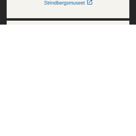
Strindbergsmuseet
Thielska Galleriet
Världskulturmuseerna