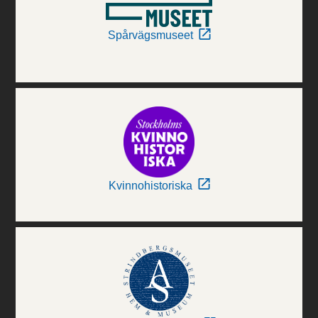
Spårvägsmuseet
Kvinnohistoriska