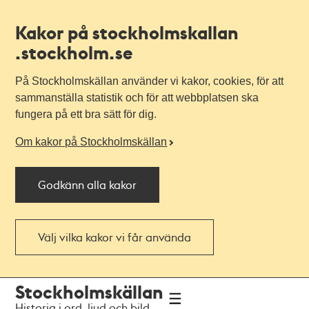
Kakor på stockholmskallan
.stockholm.se
På Stockholmskällan använder vi kakor, cookies, för att
sammanställa statistik och för att webbplatsen ska
fungera på ett bra sätt för dig.
Om kakor på Stockholmskällan
Godkänn alla kakor
Välj vilka kakor vi får använda
Till
Till
Stockholmskällan
navigationen
huvudinnehållet
Historia i ord, ljud och bild