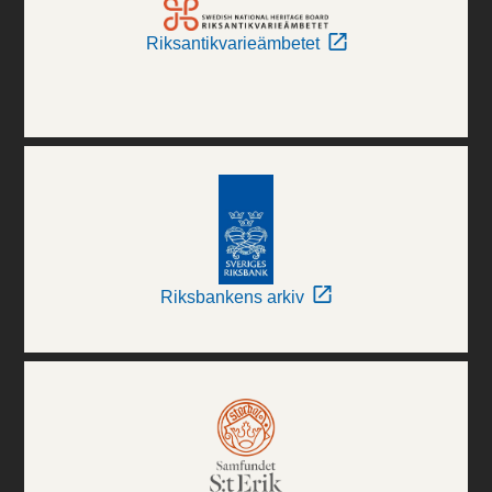
Riksantikvarieämbetet
Riksbankens arkiv