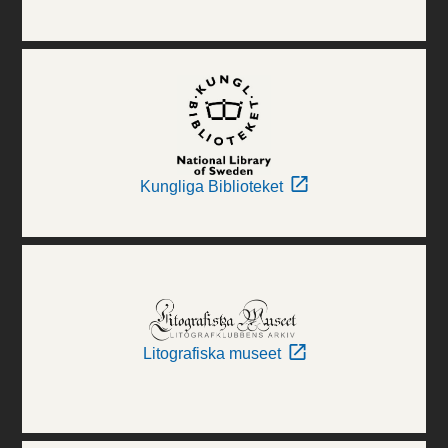
Kungliga Biblioteket
Litografiska museet