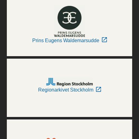
Prins Eugens Waldemarsudde
Regionarkivet Stockholm