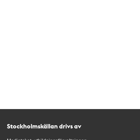
Kontakt
Stockholmskällan
Stockholmskällan drivs av