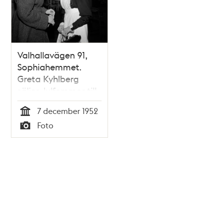
Valhallavägen 91,
Sophiahemmet.
Greta Kyhlberg
säljer Julfemmor till
91-åriga syster Anna
7 december 1952
Boberg på
Tid
Foto
Solhemmet, ett
Typ
ålderdomshem för
Sophiahemmets
sjuksköterskor