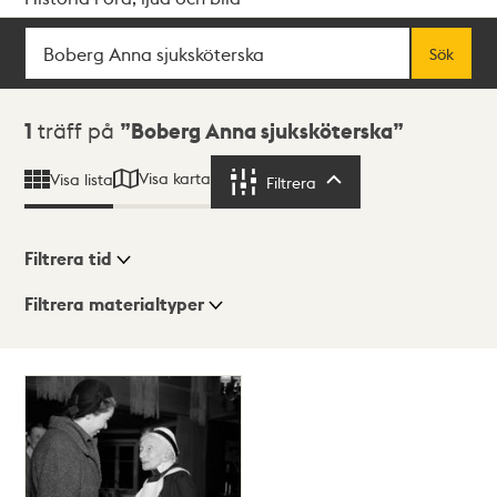
Sök
Fritextsök
Sök
Sökresultat
1
träff på
Boberg Anna sjuksköterska
Visa karta
Visa lista
Filtrera
Filtrera
Filtrera tid
Filtrera materialtyper
Visningsläge
Totalt
1
träffar
Lista
Karta