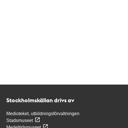
Kontakt
Stockholmskällan
Stockholmskällan drivs av
Medioteket, utbildningsförvaltningen
Stadsmuseet
Medeltidsmuseet