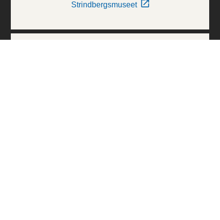
Strindbergsmuseet
Thielska Galleriet
Världskulturmuseerna