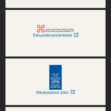
Riksantikvarieämbetet
Riksbankens arkiv