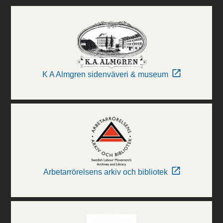
K A Almgren sidenväveri & museum
Arbetarrörelsens arkiv och bibliotek