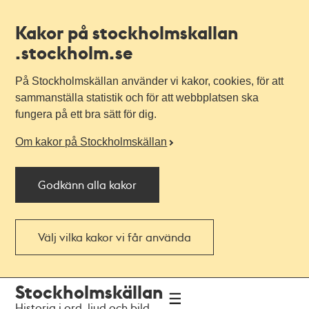
Kakor på stockholmskallan
.stockholm.se
På Stockholmskällan använder vi kakor, cookies, för att
sammanställa statistik och för att webbplatsen ska
fungera på ett bra sätt för dig.
Om kakor på Stockholmskällan
Godkänn alla kakor
Välj vilka kakor vi får använda
Till
Till
Stockholmskällan
navigationen
huvudinnehållet
Historia i ord, ljud och bild