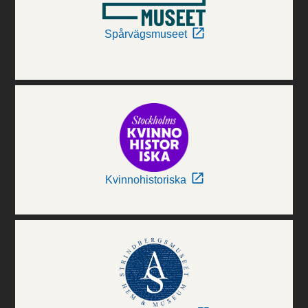
Spårvägsmuseet
Kvinnohistoriska