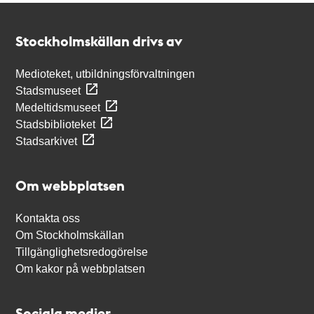
Kontakt
Stockholmskällan
Stockholmskällan drivs av
Medioteket, utbildningsförvaltningen
Stadsmuseet
Medeltidsmuseet
Stadsbiblioteket
Stadsarkivet
Om webbplatsen
Kontakta oss
Om Stockholmskällan
Tillgänglighetsredogörelse
Om kakor på webbplatsen
Sociala medier