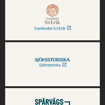
Samfundet S:t Erik
Sjöhistoriska