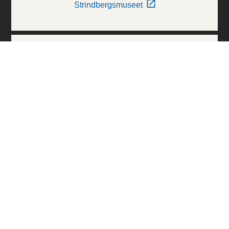
Strindbergsmuseet
Thielska Galleriet
Världskulturmuseerna