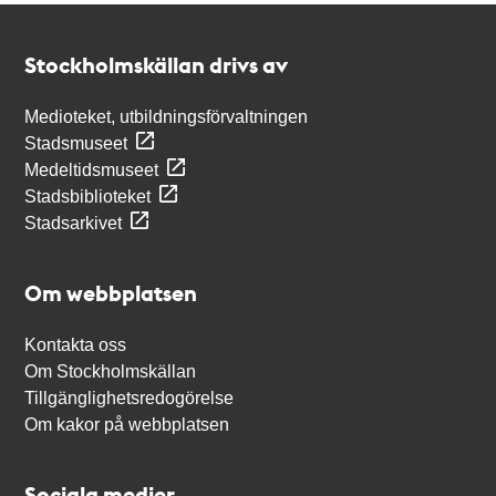
Kontakt
Stockholmskällan
Stockholmskällan drivs av
Medioteket, utbildningsförvaltningen
Stadsmuseet
Medeltidsmuseet
Stadsbiblioteket
Stadsarkivet
Om webbplatsen
Kontakta oss
Om Stockholmskällan
Tillgänglighetsredogörelse
Om kakor på webbplatsen
Sociala medier