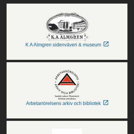
K A Almgren sidenväveri & museum
Arbetarrörelsens arkiv och bibliotek