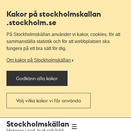
Kakor på stockholmskallan
.stockholm.se
På Stockholmskällan använder vi kakor, cookies, för att
sammanställa statistik och för att webbplatsen ska
fungera på ett bra sätt för dig.
Om kakor på Stockholmskällan
Godkänn alla kakor
Välj vilka kakor vi får använda
Till
Till
Stockholmskällan
navigationen
huvudinnehållet
Historia i ord, ljud och bild