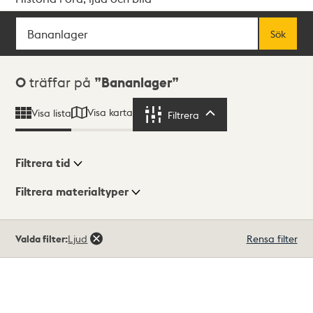
Sök
Fritextsök
Sök
Sökresultat
0
träffar på
Bananlager
Visa karta
Visa lista
Filtrera
Filtrera
Filtrera tid
Filtrera materialtyper
Visningsläge
Totalt
Valda filter:
Ljud
Rensa filter
0
träffar
Lista
Karta