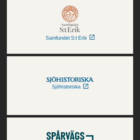
Samfundet S:t Erik
Sjöhistoriska