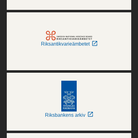
Riksantikvarieämbetet
Riksbankens arkiv