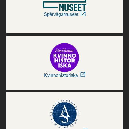
Spårvägsmuseet
Kvinnohistoriska