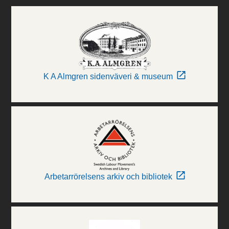
K A Almgren sidenväveri & museum
Arbetarrörelsens arkiv och bibliotek