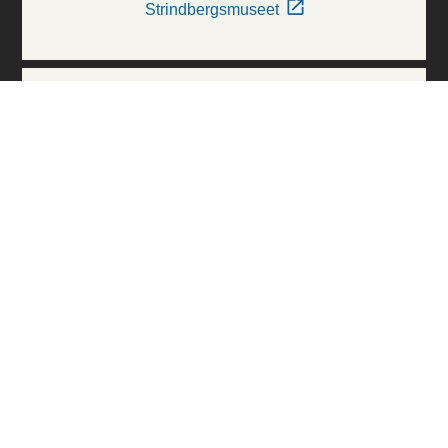
Strindbergsmuseet
Thielska Galleriet
Världskulturmuseerna