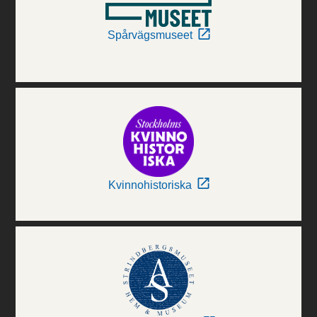
Spårvägsmuseet
Kvinnohistoriska