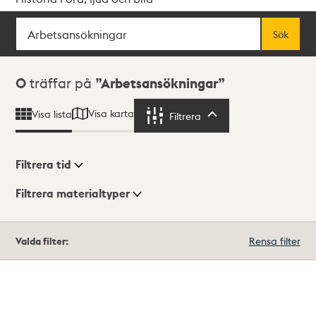
Sök
Fritextsök
Sök
Sökresultat
0
träffar på
Arbetsansökningar
Visa karta
Visa lista
Filtrera
Filtrera
Filtrera tid
Filtrera materialtyper
Visningsläge
Totalt
Valda filter:
Rensa filter
0
träffar
Lista
Karta