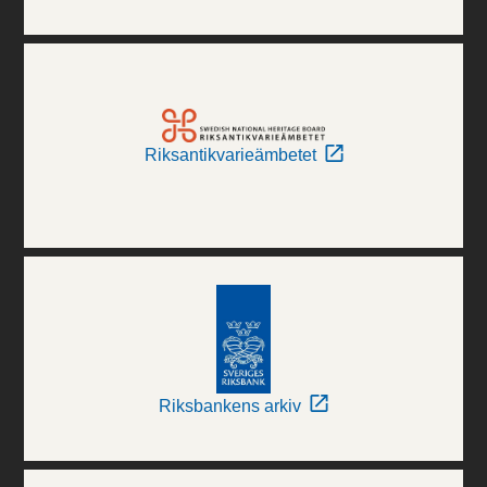
Riksantikvarieämbetet
Riksbankens arkiv