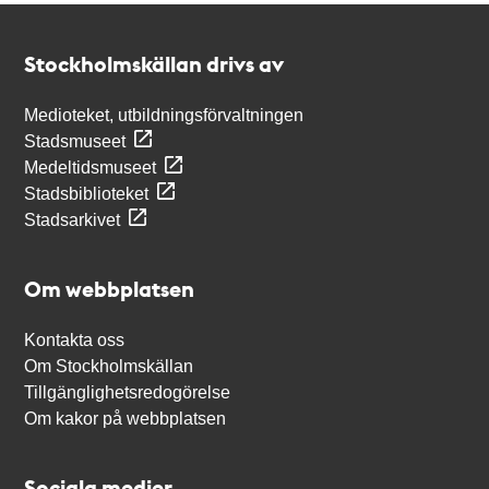
Kontakt
Stockholmskällan
Stockholmskällan drivs av
Medioteket, utbildningsförvaltningen
Stadsmuseet
Medeltidsmuseet
Stadsbiblioteket
Stadsarkivet
Om webbplatsen
Kontakta oss
Om Stockholmskällan
Tillgänglighetsredogörelse
Om kakor på webbplatsen
Sociala medier