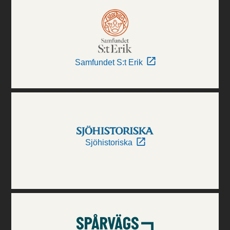
Samfundet S:t Erik
Sjöhistoriska