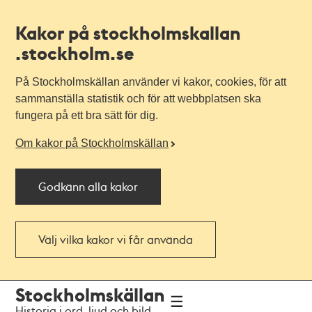
Kakor på stockholmskallan
.stockholm.se
På Stockholmskällan använder vi kakor, cookies, för att
sammanställa statistik och för att webbplatsen ska
fungera på ett bra sätt för dig.
Om kakor på Stockholmskällan
Godkänn alla kakor
Välj vilka kakor vi får använda
Till
Till
Stockholmskällan
navigationen
huvudinnehållet
Historia i ord, ljud och bild