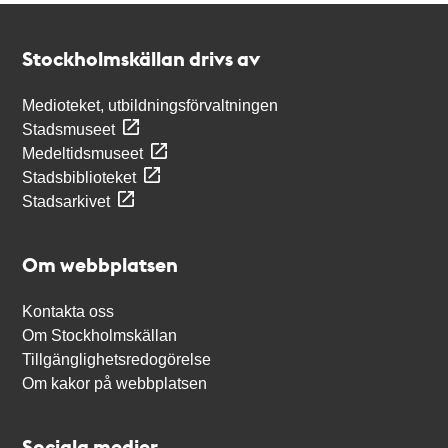
Kontakt
Stockholmskällan
Stockholmskällan drivs av
Medioteket, utbildningsförvaltningen
Stadsmuseet
Medeltidsmuseet
Stadsbiblioteket
Stadsarkivet
Om webbplatsen
Kontakta oss
Om Stockholmskällan
Tillgänglighetsredogörelse
Om kakor på webbplatsen
Sociala medier