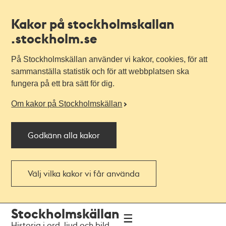
Kakor på stockholmskallan
.stockholm.se
På Stockholmskällan använder vi kakor, cookies, för att
sammanställa statistik och för att webbplatsen ska
fungera på ett bra sätt för dig.
Om kakor på Stockholmskällan
Godkänn alla kakor
Välj vilka kakor vi får använda
Till
Till
Stockholmskällan
navigationen
huvudinnehållet
Historia i ord, ljud och bild