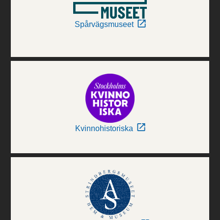
Spårvägsmuseet
Kvinnohistoriska