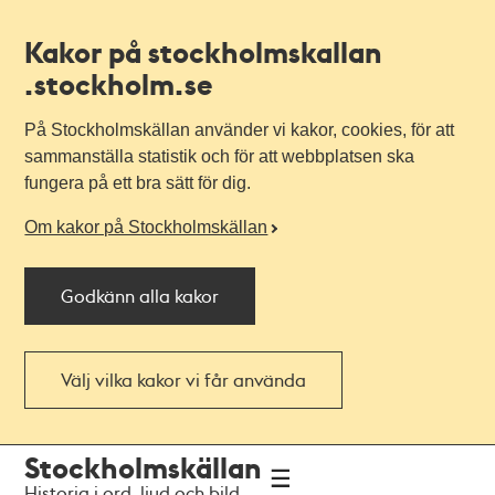
Kakor på stockholmskallan
.stockholm.se
På Stockholmskällan använder vi kakor, cookies, för att
sammanställa statistik och för att webbplatsen ska
fungera på ett bra sätt för dig.
Om kakor på Stockholmskällan
Godkänn alla kakor
Välj vilka kakor vi får använda
Till
Till
Stockholmskällan
navigationen
huvudinnehållet
Historia i ord, ljud och bild