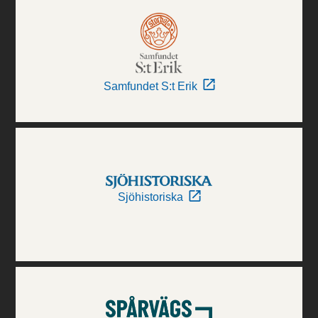
Samfundet S:t Erik
Sjöhistoriska