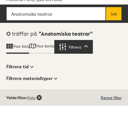
Sök
Fritextsök
Sök
Sökresultat
0
träffar på
Anatomiska teatrar
Visa karta
Visa lista
Filtrera
Filtrera
Filtrera tid
Filtrera materialtyper
Visningsläge
Totalt
Valda filter:
Foto
Rensa filter
0
träffar
Lista
Karta