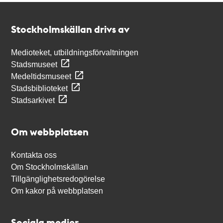
Kontakt
Stockholmskällan
Stockholmskällan drivs av
Medioteket, utbildningsförvaltningen
Stadsmuseet
Medeltidsmuseet
Stadsbiblioteket
Stadsarkivet
Om webbplatsen
Kontakta oss
Om Stockholmskällan
Tillgänglighetsredogörelse
Om kakor på webbplatsen
Sociala medier