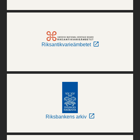
Riksantikvarieämbetet
Riksbankens arkiv