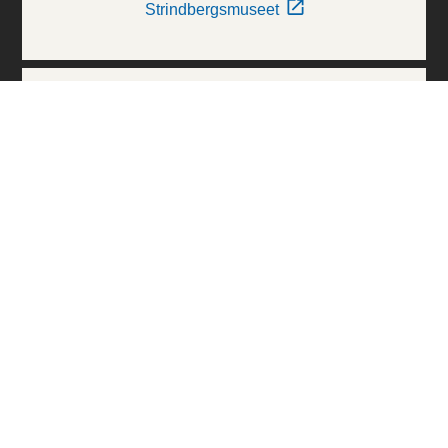
Strindbergsmuseet
Thielska Galleriet
Världskulturmuseerna