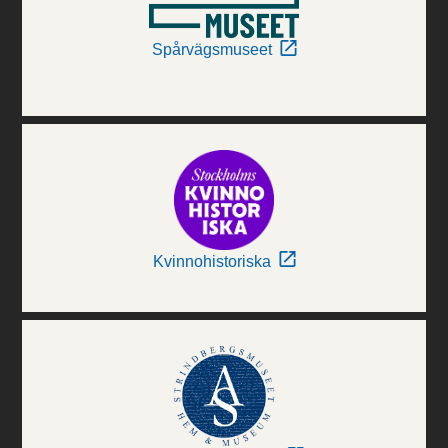
Spårvägsmuseet
Kvinnohistoriska