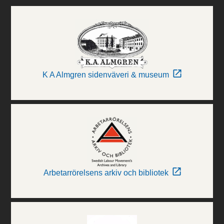
K A Almgren sidenväveri & museum
Arbetarrörelsens arkiv och bibliotek