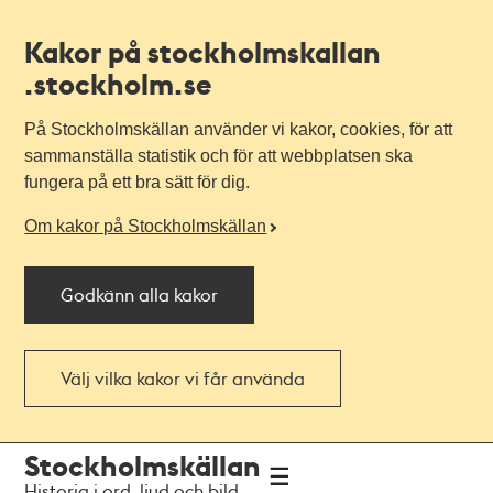
Kakor på stockholmskallan
.stockholm.se
På Stockholmskällan använder vi kakor, cookies, för att
sammanställa statistik och för att webbplatsen ska
fungera på ett bra sätt för dig.
Om kakor på Stockholmskällan
Godkänn alla kakor
Välj vilka kakor vi får använda
Till
Till
Stockholmskällan
navigationen
huvudinnehållet
Historia i ord, ljud och bild