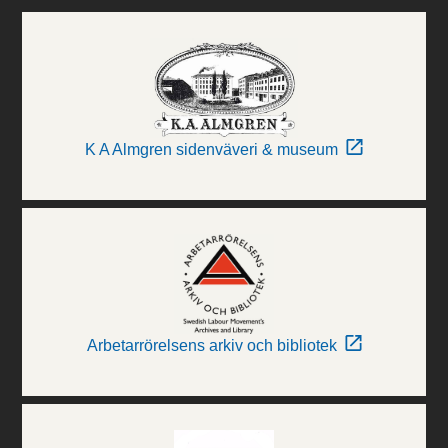
K A Almgren sidenväveri & museum
Arbetarrörelsens arkiv och bibliotek