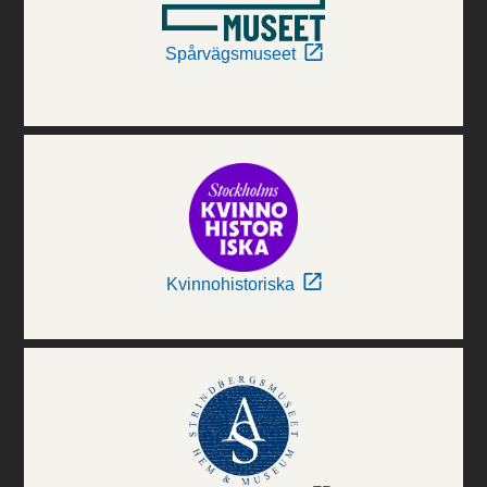
Spårvägsmuseet
Kvinnohistoriska