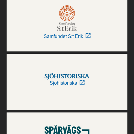
Samfundet S:t Erik
Sjöhistoriska