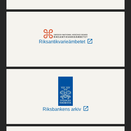
Riksantikvarieämbetet
Riksbankens arkiv