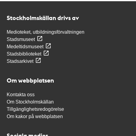
Kontakt
Stockholmskällan
Stockholmskällan drivs av
Medioteket, utbildningsförvaltningen
Stadsmuseet
Medeltidsmuseet
Stadsbiblioteket
Stadsarkivet
Om webbplatsen
Kontakta oss
Om Stockholmskällan
Tillgänglighetsredogörelse
Om kakor på webbplatsen
Sociala medier