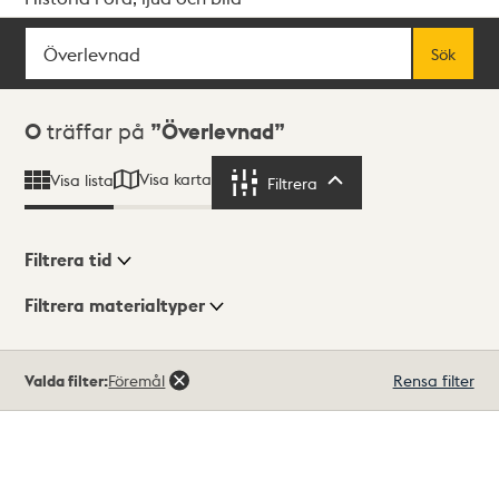
Sök
Fritextsök
Sök
Sökresultat
0
träffar på
Överlevnad
Visa karta
Visa lista
Filtrera
Filtrera
Filtrera tid
Filtrera materialtyper
Visningsläge
Totalt
Valda filter:
Föremål
Rensa filter
0
träffar
Lista
Karta