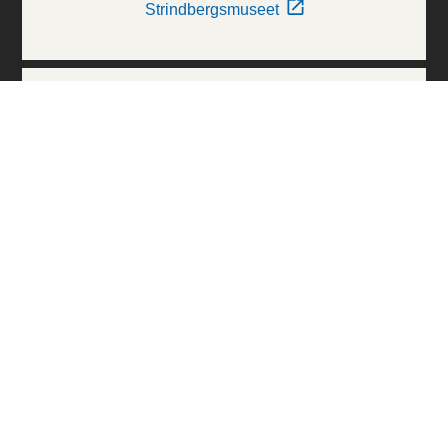
Strindbergsmuseet
Thielska Galleriet
Världskulturmuseerna