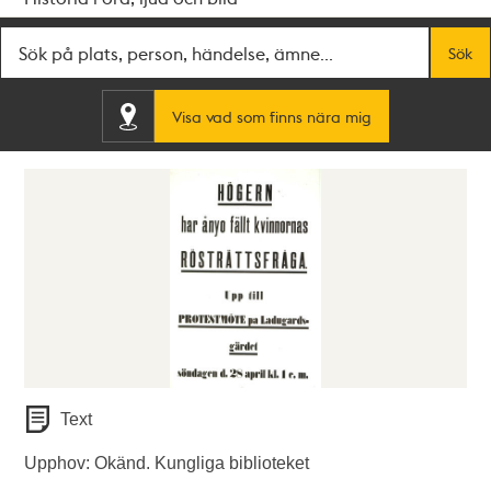
Fritextsök
Sök
Visa vad som finns nära mig
Text
Upphov: Okänd. Kungliga biblioteket