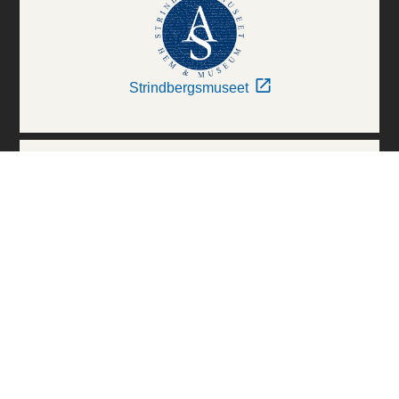
Strindbergsmuseet
Thielska Galleriet