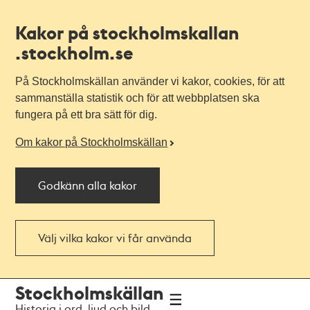
Kakor på stockholmskallan
.stockholm.se
På Stockholmskällan använder vi kakor, cookies, för att
sammanställa statistik och för att webbplatsen ska
fungera på ett bra sätt för dig.
Om kakor på Stockholmskällan
Godkänn alla kakor
Välj vilka kakor vi får använda
Till
Till
Stockholmskällan
navigationen
huvudinnehållet
Historia i ord, ljud och bild