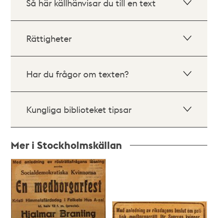
Så här källhänvisar du till en text
Rättigheter
Har du frågor om texten?
Kungliga biblioteket tipsar
Mer i Stockholmskällan
Relaterade
poster
och
teman