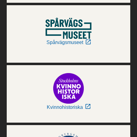
Spårvägsmuseet
Kvinnohistoriska