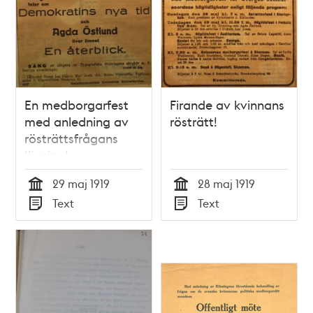
En medborgarfest
Firande av kvinnans
med anledning av
rösträtt!
rösträttsfrågans
lösning!
29 maj 1919
28 maj 1919
Tid
Tid
Text
Text
Typ
Typ