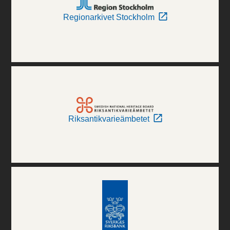
Regionarkivet Stockholm
Riksantikvarieämbetet