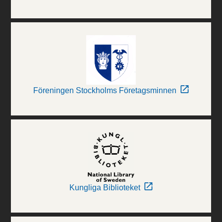
Föreningen Stockholms Företagsminnen
Kungliga Biblioteket