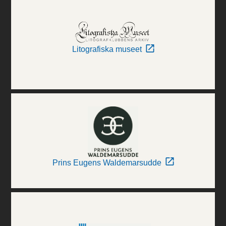
Litografiska museet
Prins Eugens Waldemarsudde