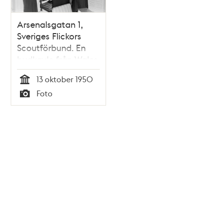
Arsenalsgatan 1,
Sveriges Flickors
Scoutförbund. En
budkavle från Wales
överlämnas till
13 oktober 1950
prinsessan Sibylla.
Tid
Foto
Till vänster Sigrid
Typ
Thomson, i mitten
Birgit Nordlinder