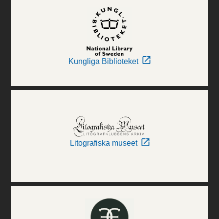
Kungliga Biblioteket
Litografiska museet