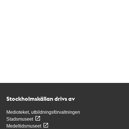
Kontakt
Stockholmskällan
Stockholmskällan drivs av
Medioteket, utbildningsförvaltningen
Stadsmuseet
Medeltidsmuseet