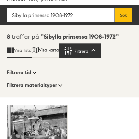
Sök
Fritextsök
Sök
Sökresultat
8
träffar på
Sibylla prinsessa 1908-1972
Visa karta
Visa lista
Filtrera
Filtrera
Filtrera tid
Filtrera materialtyper
Visningsläge
Totalt
8
träffar
Lista
Karta