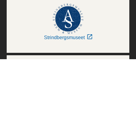
Strindbergsmuseet
Thielska Galleriet