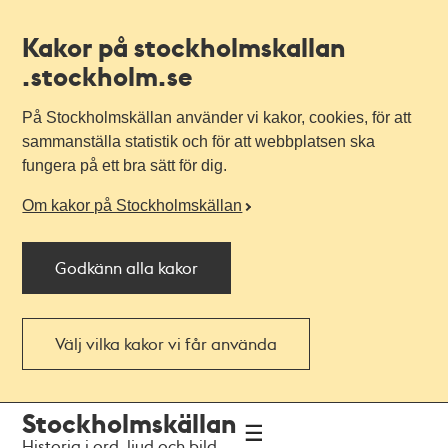
Kakor på stockholmskallan
.stockholm.se
På Stockholmskällan använder vi kakor, cookies, för att
sammanställa statistik och för att webbplatsen ska
fungera på ett bra sätt för dig.
Om kakor på Stockholmskällan
Godkänn alla kakor
Välj vilka kakor vi får använda
Till
Till
Stockholmskällan
navigationen
huvudinnehållet
Historia i ord, ljud och bild