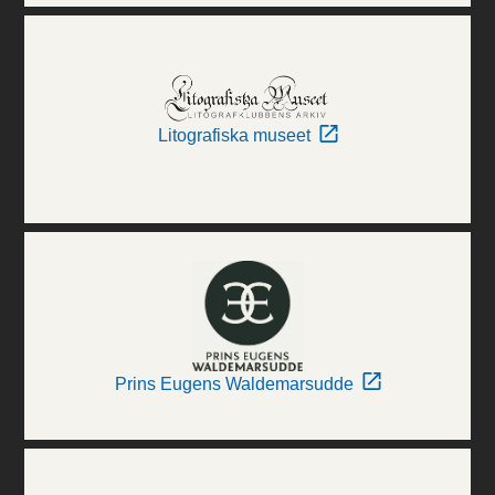
Litografiska museet
Prins Eugens Waldemarsudde