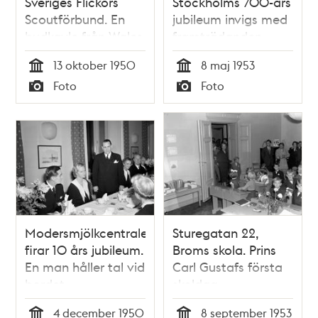
Sveriges Flickors
Stockholms 700-års
Scoutförbund. En
jubileum invigs med
budkavle från Wales
framträdanden.
överlämnas till
Kungaparet och
13 oktober 1950
8 maj 1953
prinsessan Sibylla.
prinsessan Sibylla
Tid
Tid
Foto
Foto
Till vänster Sigrid
sitter inlindade i
Typ
Typ
Thomson, i mitten
filtar och tittar
Birgit Nordlinder
Modersmjölkcentralen
Sturegatan 22,
firar 10 års jubileum.
Broms skola. Prins
En man håller tal vid
Carl Gustafs första
bordet
skoldag
4 december 1950
8 september 1953