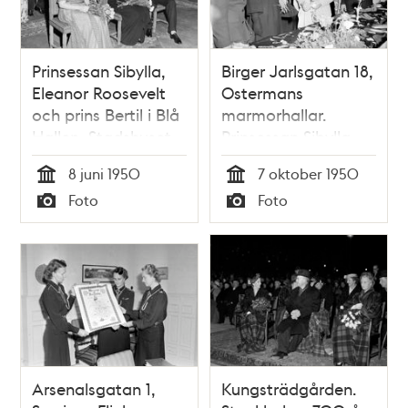
Prinsessan Sibylla,
Birger Jarlsgatan 18,
Eleanor Roosevelt
Ostermans
och prins Bertil i Blå
marmorhallar.
Hallen, Stadshuset
Prinsessan Sibylla
besöker Rädda
8 juni 1950
7 oktober 1950
barnens
Tid
Tid
Foto
Foto
internationella
Typ
Typ
utställning
""Nationernas
gata"" där
representanter för
utländska
beskickningar i
Stockholm deltar
Arsenalsgatan 1,
Kungsträdgården.