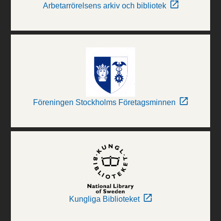
Arbetarrörelsens arkiv och bibliotek
Föreningen Stockholms Företagsminnen
Kungliga Biblioteket