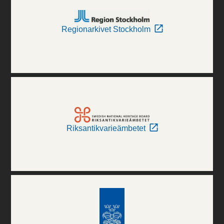
Regionarkivet Stockholm
Riksantikvarieämbetet