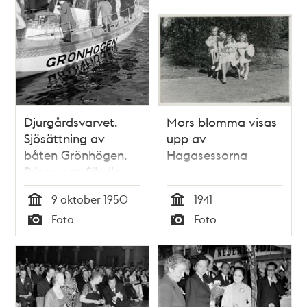
Djurgårdsvarvet.
Mors blomma visas
Sjösättning av
upp av
båten Grönhögen.
Hagasessorna
Prinsessan Sibylla
närvarar
9 oktober 1950
1941
Tid
Tid
Foto
Foto
Typ
Typ