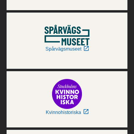
Spårvägsmuseet
Kvinnohistoriska