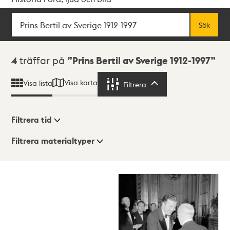
Sök
Fritextsök
Sök
Sökresultat
4
träffar på
Prins Bertil av Sverige 1912-1997
Visa karta
Visa lista
Filtrera
Filtrera
Filtrera tid
Filtrera materialtyper
Visningsläge
Totalt
4
träffar
Lista
Karta