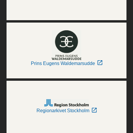
Prins Eugens Waldemarsudde
Regionarkivet Stockholm