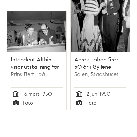
Intendent Althin
Aeroklubben firar
visar utställning för
50 år i Gyllene
Prins Bertil på
Salen, Stadshuset.
Tekniska museet
Kronprinsen
samtalar
16 mars 1950
2 juni 1950
Tid
Tid
Foto
Foto
Typ
Typ