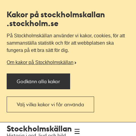
Kakor på stockholmskallan
.stockholm.se
På Stockholmskällan använder vi kakor, cookies, för att
sammanställa statistik och för att webbplatsen ska
fungera på ett bra sätt för dig.
Om kakor på Stockholmskällan
Godkänn alla kakor
Välj vilka kakor vi får använda
Till
Till
Stockholmskällan
navigationen
huvudinnehållet
Historia i ord, ljud och bild