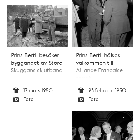
Prins Bertil besöker
Prins Bertil hälsas
byggandet av Stora
välkommen till
Skuggans skjutbana
Alliance Francaise
soireè
17 mars 1950
23 februari 1950
Tid
Tid
Foto
Foto
Typ
Typ