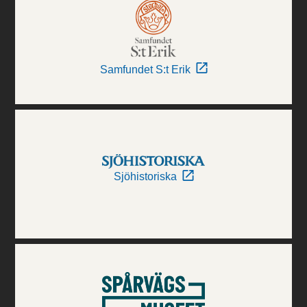
Samfundet S:t Erik
Sjöhistoriska