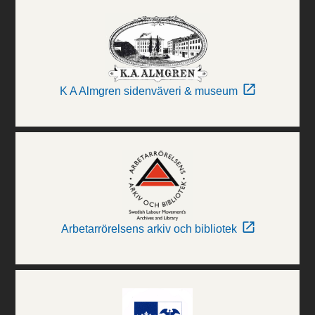
K A Almgren sidenväveri & museum
Arbetarrörelsens arkiv och bibliotek