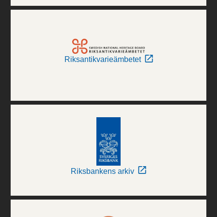
Riksantikvarieämbetet
Riksbankens arkiv