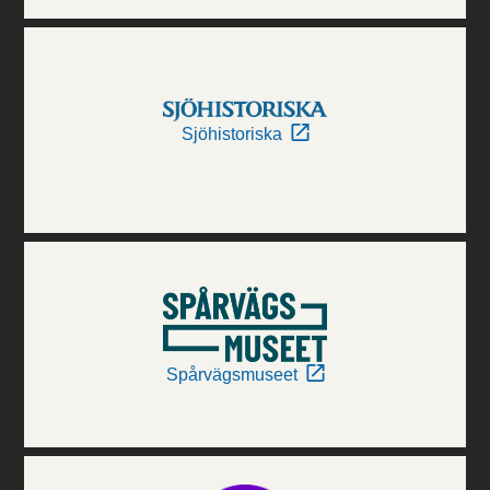
Sjöhistoriska
Spårvägsmuseet