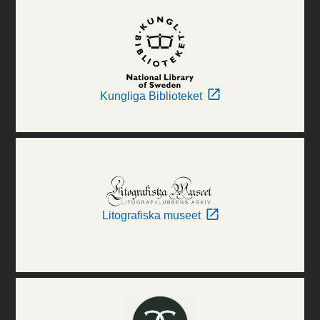
Kungliga Biblioteket
Litografiska museet