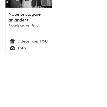
Nobelpristagare
anländer till
Stockholm, fr. v
Cecil F Powell (fysik)
och Edward Calvin
7 december 1950
Kendall (fysiologi
Tid
Foto
och medicin)
Typ