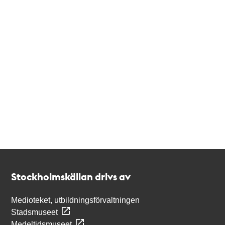
Kontakt
Stockholmskällan
Stockholmskällan drivs av
Medioteket, utbildningsförvaltningen
Stadsmuseet
Medeltidsmuseet