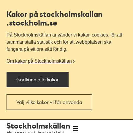
Kakor på stockholmskallan
.stockholm.se
På Stockholmskällan använder vi kakor, cookies, för att
sammanställa statistik och för att webbplatsen ska
fungera på ett bra sätt för dig.
Om kakor på Stockholmskällan
Godkänn alla kakor
Välj vilka kakor vi får använda
Till
Till
Stockholmskällan
navigationen
huvudinnehållet
Historia i ord, ljud och bild