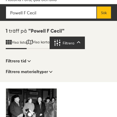
Sök
Fritextsök
Sök
Sökresultat
1
träff på
Powell F Cecil
Visa karta
Visa lista
Filtrera
Filtrera
Filtrera tid
Filtrera materialtyper
Visningsläge
Totalt
1
träffar
Lista
Karta