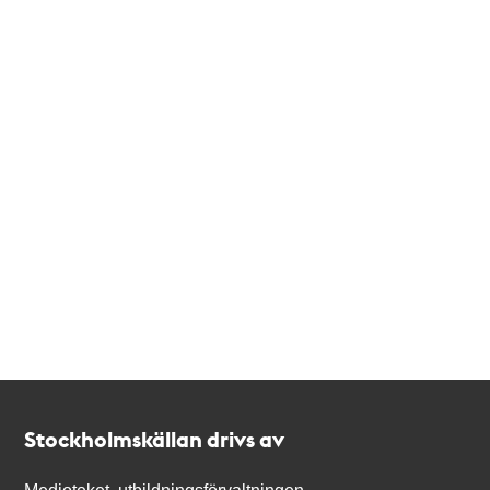
Kontakt
Stockholmskällan
Stockholmskällan drivs av