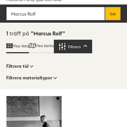
Sök
Fritextsök
Sök
Sökresultat
1
träff på
Marcus Rolf
Visa karta
Visa lista
Filtrera
Filtrera
Filtrera tid
Filtrera materialtyper
Visningsläge
Totalt
1
träffar
Lista
Karta