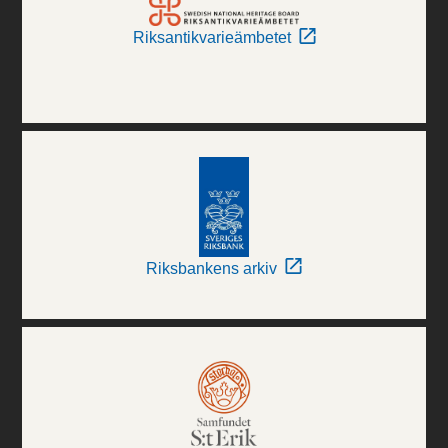
Riksantikvarieämbetet
Riksbankens arkiv