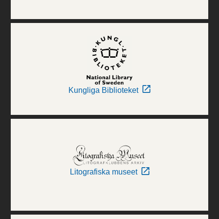
Kungliga Biblioteket
Litografiska museet