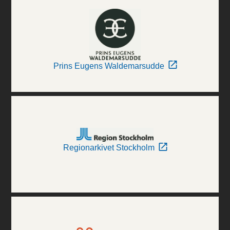
Prins Eugens Waldemarsudde
Regionarkivet Stockholm