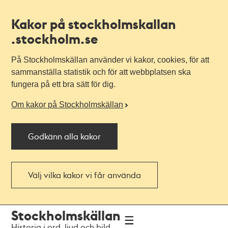
Kakor på stockholmskallan
.stockholm.se
På Stockholmskällan använder vi kakor, cookies, för att
sammanställa statistik och för att webbplatsen ska
fungera på ett bra sätt för dig.
Om kakor på Stockholmskällan
Godkänn alla kakor
Välj vilka kakor vi får använda
Till
Till
Stockholmskällan
navigationen
huvudinnehållet
Historia i ord, ljud och bild