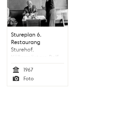
Stureplan 6.
Restaurang
Sturehof.
Källarmästare Rolf
Marcus och
1967
kabinettskammarherre
Tid
Foto
Alexis Aminoff
Typ