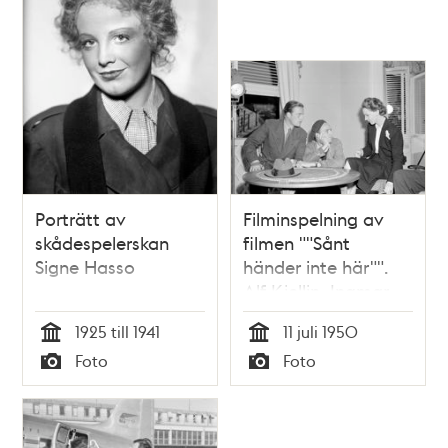
Porträtt av
Filminspelning av
skådespelerskan
filmen ""Sånt
Signe Hasso
händer inte här"".
Alf Kjellin, Ingmar
Bergman, Signe
1925 till 1941
11 juli 1950
Hasso
Tid
Tid
Foto
Foto
Typ
Typ