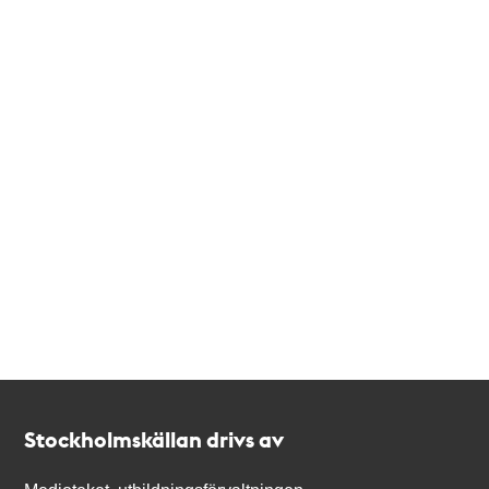
Kontakt
Stockholmskällan
Stockholmskällan drivs av