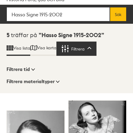
Sök
Fritextsök
Sök
Sökresultat
5
träffar på
Hasso Signe 1915-2002
Visa karta
Visa lista
Filtrera
Filtrera
Filtrera tid
Filtrera materialtyper
Visningsläge
Totalt
5
träffar
Lista
Karta