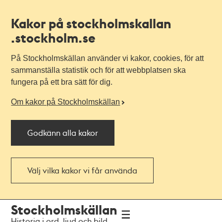
Kakor på stockholmskallan
.stockholm.se
På Stockholmskällan använder vi kakor, cookies, för att
sammanställa statistik och för att webbplatsen ska
fungera på ett bra sätt för dig.
Om kakor på Stockholmskällan
Godkänn alla kakor
Välj vilka kakor vi får använda
Till
Till
Stockholmskällan
navigationen
huvudinnehållet
Historia i ord, ljud och bild