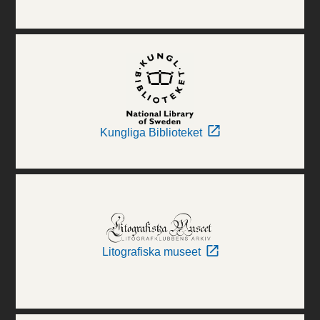
Kungliga Biblioteket
Litografiska museet