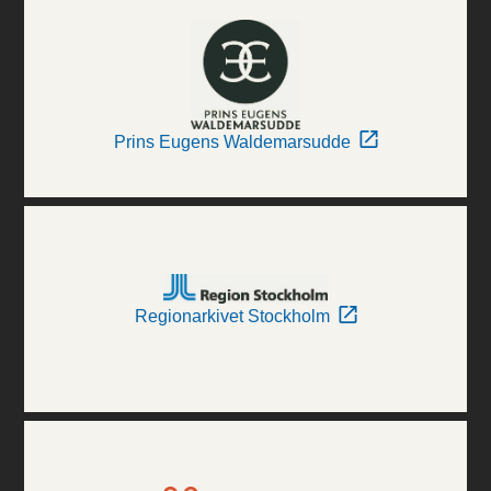
Prins Eugens Waldemarsudde
Regionarkivet Stockholm