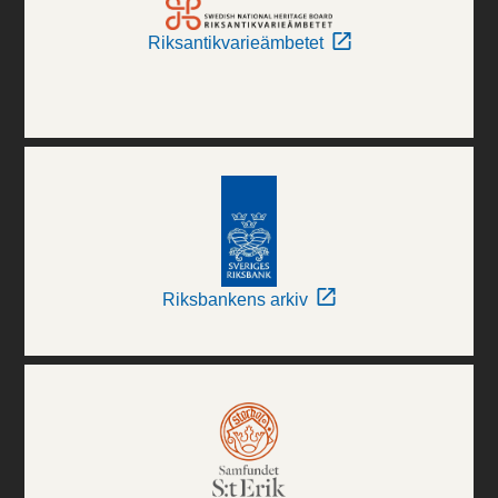
Riksantikvarieämbetet
Riksbankens arkiv