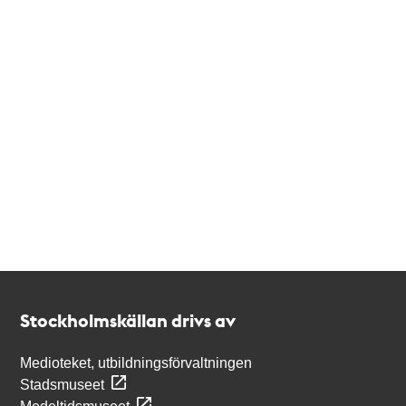
Kontakt
Stockholmskällan
Stockholmskällan drivs av
Medioteket, utbildningsförvaltningen
Stadsmuseet