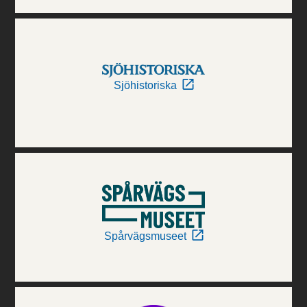
Sjöhistoriska
Spårvägsmuseet