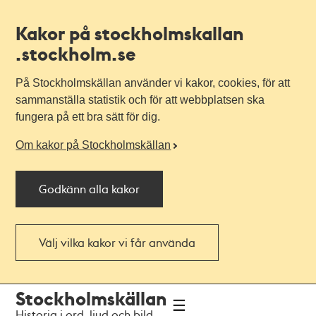
Kakor på stockholmskallan
.stockholm.se
På Stockholmskällan använder vi kakor, cookies, för att
sammanställa statistik och för att webbplatsen ska
fungera på ett bra sätt för dig.
Om kakor på Stockholmskällan
Godkänn alla kakor
Välj vilka kakor vi får använda
Till
Till
Stockholmskällan
navigationen
huvudinnehållet
Historia i ord, ljud och bild