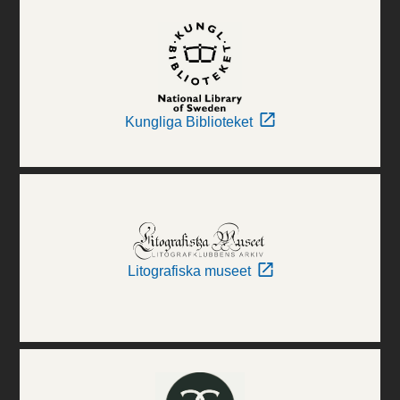
Kungliga Biblioteket
Litografiska museet