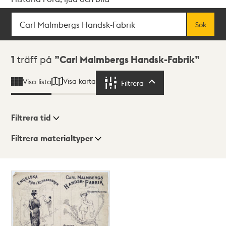
Sök
Fritextsök
Sök
Sökresultat
1
träff på
Carl Malmbergs Handsk-Fabrik
Visa karta
Visa lista
Filtrera
Filtrera
Filtrera tid
Filtrera materialtyper
Visningsläge
Totalt
1
träffar
Lista
Karta