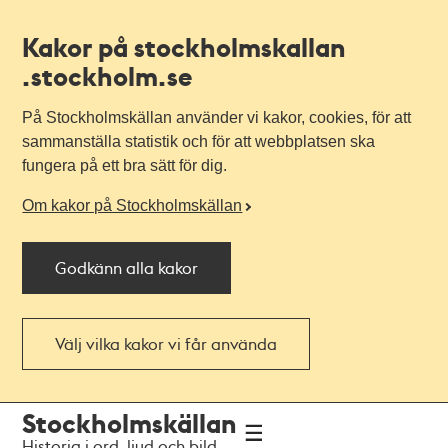
Kakor på stockholmskallan
.stockholm.se
På Stockholmskällan använder vi kakor, cookies, för att
sammanställa statistik och för att webbplatsen ska
fungera på ett bra sätt för dig.
Om kakor på Stockholmskällan
Godkänn alla kakor
Välj vilka kakor vi får använda
Till
Till
Stockholmskällan
navigationen
huvudinnehållet
Historia i ord, ljud och bild