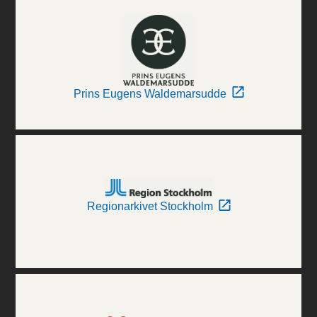
Prins Eugens Waldemarsudde
Regionarkivet Stockholm