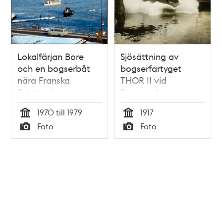
Lokalfärjan Bore
Sjösättning av
och en bogserbåt
bogserfartyget
nära Franska
THOR II vid
Bukten. I
Bergsunds
bakgrunden
Mekaniska Verkstad
1970 till 1979
1917
Skeppsholmen
Tid
Tid
Foto
Foto
Typ
Typ
Tidigare