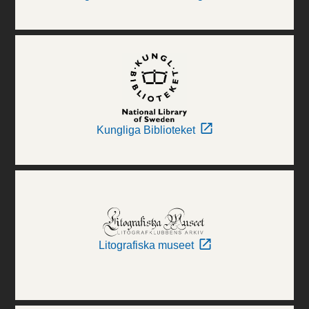
Kungliga Biblioteket
Litografiska museet