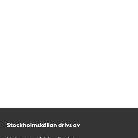
Kontakt
Stockholmskällan
Stockholmskällan drivs av