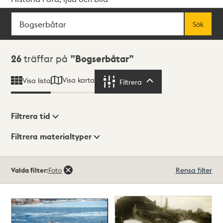
Sök
Fritextsök
Sök
Sökresultat
26
träffar på
Bogserbåtar
Visa karta
Visa lista
Filtrera
Filtrera
Filtrera tid
Filtrera materialtyper
Visningsläge
Totalt
Valda filter:
Foto
Rensa filter
26
träffar
Lista
Karta