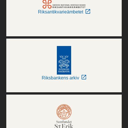
Riksantikvarieämbetet
Riksbankens arkiv