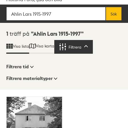
Sök
Fritextsök
Sök
Sökresultat
1
träff på
Ahlin Lars 1915-1997
Visa karta
Visa lista
Filtrera
Filtrera
Filtrera tid
Filtrera materialtyper
Visningsläge
Totalt
1
träffar
Lista
Karta