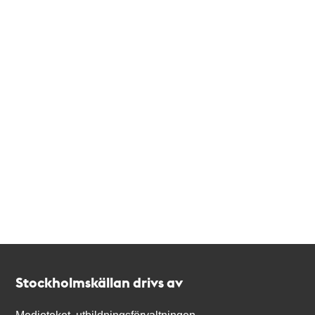
Kontakt
Stockholmskällan
Stockholmskällan drivs av