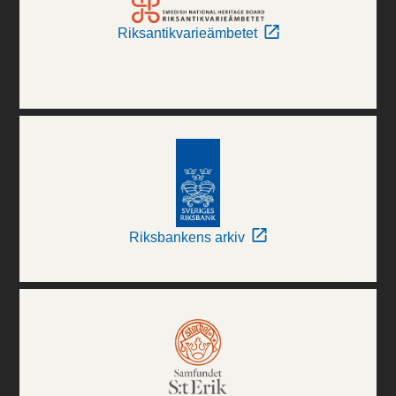
Riksantikvarieämbetet
Riksbankens arkiv