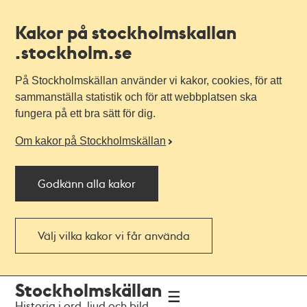
Kakor på stockholmskallan
.stockholm.se
På Stockholmskällan använder vi kakor, cookies, för att
sammanställa statistik och för att webbplatsen ska
fungera på ett bra sätt för dig.
Om kakor på Stockholmskällan
Godkänn alla kakor
Välj vilka kakor vi får använda
Till
Till
Stockholmskällan
navigationen
huvudinnehållet
Historia i ord, ljud och bild