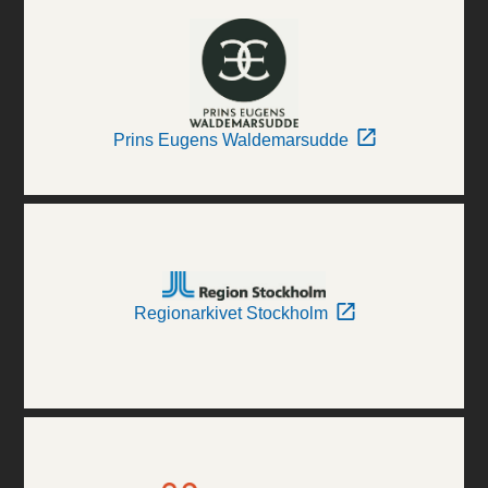
Prins Eugens Waldemarsudde
Regionarkivet Stockholm