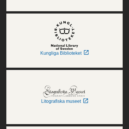
Kungliga Biblioteket
Litografiska museet