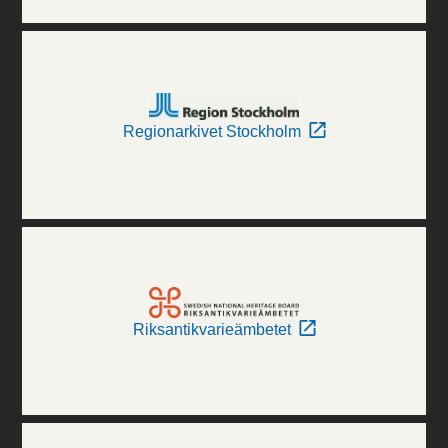
Regionarkivet Stockholm
Riksantikvarieämbetet