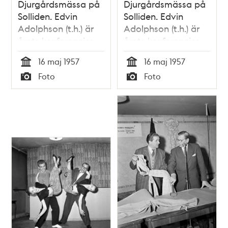
Djurgårdsmässa på
Djurgårdsmässa på
Solliden. Edvin
Solliden. Edvin
Adolphson (t.h.) är
Adolphson (t.h.) är
årets konferencier.
årets konferencier.
Här ses han dansa
Här ses han dansa
16 maj 1957
16 maj 1957
rock n´ roll, med
rock n´ roll, med
Tid
Tid
Foto
Foto
några av de
några av de
Typ
Typ
dansare som skall
dansare som skall
uppträda på
uppträda på
mässan
mässan