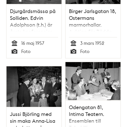
Djurgårdsmässa på
Birger Jarlsgatan 18,
Solliden. Edvin
Ostermans
Adolphson (t.h.) är
marmorhallar.
årets konferencier.
Auktion för Rädda
Här ses han dansa
Barnens
16 maj 1957
3 mars 1952
rock n´ roll, med
hjälpverksamhet
Tid
Tid
Foto
Foto
några av de
bland flyktingar. Stig
Typ
Typ
dansare som skall
Järrel (t.v.) och Edvin
uppträda på
Adolphson är
mässan
auktionsutropare
Odengatan 81,
Jussi Björling med
Intima Teatern.
sin maka Anna-Lisa
Ensemblen till