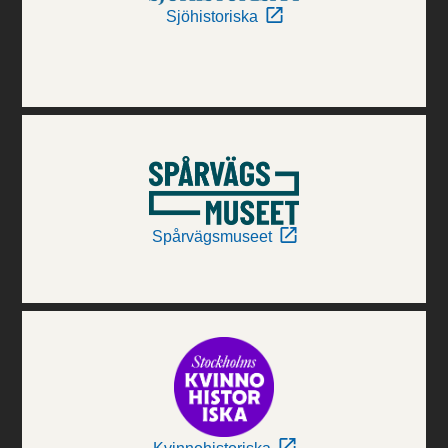
Sjöhistoriska
Spårvägsmuseet