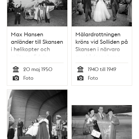
Max Hansen
Mälardrottningen
anländer till Skansen
kröns vid Solliden på
i helikopter och
Skansen i närvaro
möts av Edvin
av skådespelarna
Adolphson
Ludde Gentzel och
20 maj 1950
1940 till 1949
Edvin Adolphson
Tid
Tid
Foto
Foto
Typ
Typ