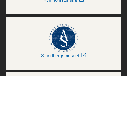
Kvinnohistoriska
Strindbergsmuseet
Thielska Galleriet