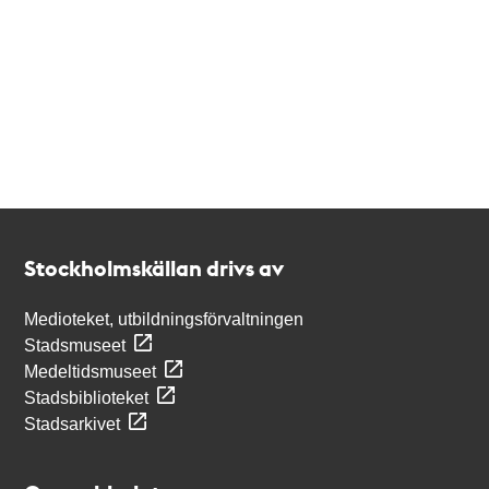
Kontakt
Stockholmskällan
Stockholmskällan drivs av
Medioteket, utbildningsförvaltningen
Stadsmuseet
Medeltidsmuseet
Stadsbiblioteket
Stadsarkivet