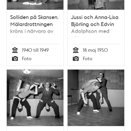
Solliden på Skansen.
Jussi och Anna-Lisa
Mälardrottningen
Björling och Edvin
kröns i närvaro av
Adolphson med
skådespelarna
affisch om Jussis
Ludde Gentzel och
framträdande på
1940 till 1949
18 maj 1950
Edvin Adolphson
Djurgårdsmässan
Tid
Tid
Foto
Foto
Typ
Typ