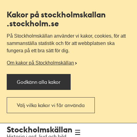
Kakor på stockholmskallan
.stockholm.se
På Stockholmskällan använder vi kakor, cookies, för att
sammanställa statistik och för att webbplatsen ska
fungera på ett bra sätt för dig.
Om kakor på Stockholmskällan
Godkänn alla kakor
Välj vilka kakor vi får använda
Till
Till
Stockholmskällan
navigationen
huvudinnehållet
Historia i ord, ljud och bild