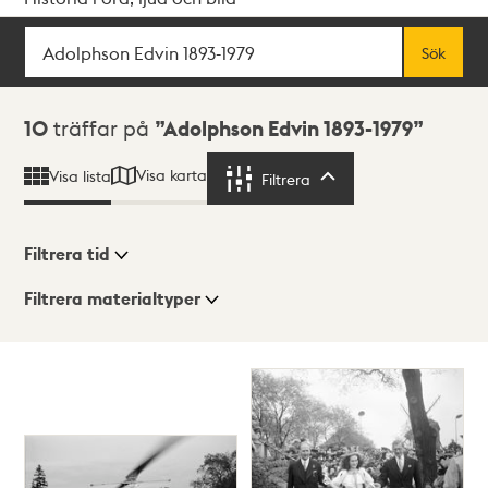
Sök
Fritextsök
Sök
Sökresultat
10
träffar på
Adolphson Edvin 1893-1979
Visa karta
Visa lista
Filtrera
Filtrera
Filtrera tid
Filtrera materialtyper
Visningsläge
Totalt
10
träffar
Lista
Karta