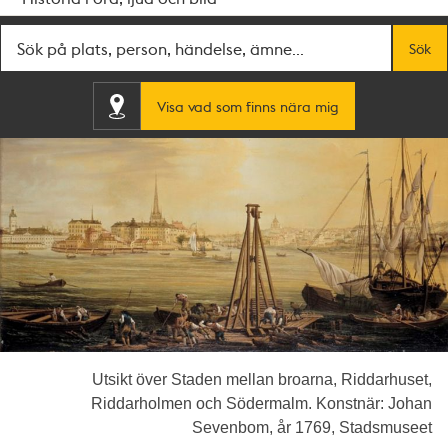
Fritextsök
Sök
Visa vad som finns nära mig
Utsikt över Staden mellan broarna, Riddarhuset,
Riddarholmen och Södermalm. Konstnär: Johan
Sevenbom, år 1769, Stadsmuseet