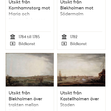
Utsikt från
Utsikt från
Kornhamnstorg mot
Blekholmen mot
Maria och
Södermalm
Skinnarviksbergen
1784 till 1785
1782
Tid
Tid
Bildkonst
Bildkonst
Typ
Typ
Utsikt från
Utsikt från
Blekholmen över
Kastellholmen över
trakten mellan
Staden
Karlberg och