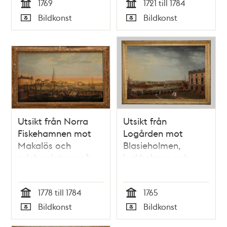
1769
1721 till 1784
Tid
Tid
Bildkonst
Bildkonst
Typ
Typ
Utsikt från Norra
Utsikt från
Fiskehamnen mot
Logården mot
Makalös och
Blasieholmen,
adelspalatsen på
kyrkholmen och
Blasieholmen
Skeppsholmen
1778 till 1784
1765
Tid
Tid
Bildkonst
Bildkonst
Typ
Typ