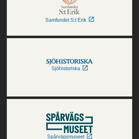
Samfundet S:t Erik
Sjöhistoriska
Spårvägsmuseet