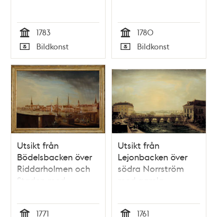
Observatoriet
1783
1780
Tid
Tid
Bildkonst
Bildkonst
Typ
Typ
Utsikt från
Utsikt från
Bödelsbacken över
Lejonbacken över
Riddarholmen och
södra Norrström
Staden med
med gamla
Storkyrkan och
Norrbro, Kungl.
Tyska kyrkan
Myntet och Kungl.
1771
1761
Stallet