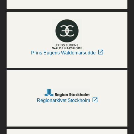
Prins Eugens Waldemarsudde
Regionarkivet Stockholm