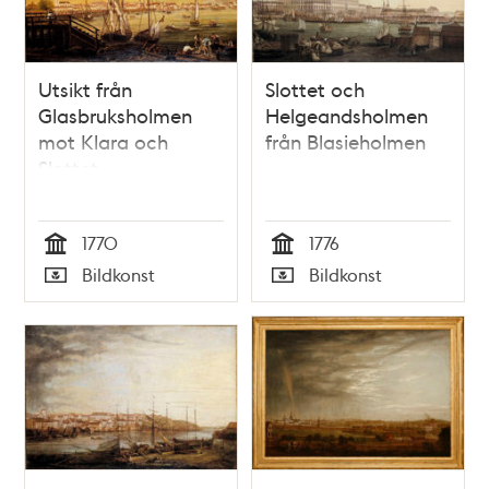
Utsikt från
Slottet och
Glasbruksholmen
Helgeandsholmen
mot Klara och
från Blasieholmen
Slottet
1770
1776
Tid
Tid
Bildkonst
Bildkonst
Typ
Typ