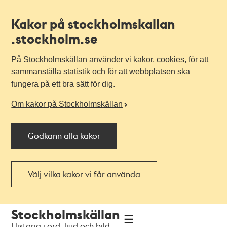
Kakor på stockholmskallan
.stockholm.se
På Stockholmskällan använder vi kakor, cookies, för att
sammanställa statistik och för att webbplatsen ska
fungera på ett bra sätt för dig.
Om kakor på Stockholmskällan
Godkänn alla kakor
Välj vilka kakor vi får använda
Till
Till
Stockholmskällan
navigationen
huvudinnehållet
Historia i ord, ljud och bild