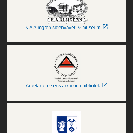
K A Almgren sidenväveri & museum
Arbetarrörelsens arkiv och bibliotek