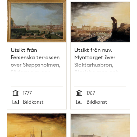
Utsikt från
Utsikt från nuv.
Fersenska terrassen
Mynttorget över
över Skeppsholmen,
Slaktarhusbron,
Södermalm och
Blasieholmen och
Staden
Lejonbacken
1777
1767
Tid
Tid
Bildkonst
Bildkonst
Typ
Typ