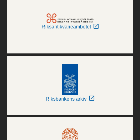
Riksantikvarieämbetet
Riksbankens arkiv