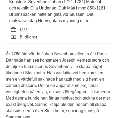
Konstnär: Sevenbom Johan (1721-1784) Material
och teknik: Olja Underlag: Duk Mått i mm: 850x1161
Brunnsbacken hette en gata vid Slussen. Det
motsvarar idag Hornsgatans mynning ut m…
1773
Tid
Bildkonst
Typ
År 1760 återvände Johan Sevenbom efter tio år i Paris.
Där hade han sett konstnären Joseph Vernets stora och
detaljrika hamnscener. Sevenbom ville skapa något
liknande i Stockholm. Han var fattig vid hemkomsten,
men en värdefull sak hade han tagit med sig hem: en
camera obscura. Det är en apparat som projicerar
verkligheten på en yta, en sorts föregångare till kameran.
Med denna kunde han fånga motivet och teckna det mer
exakt återgivet. Sannolikt hjälpte den honom att skapa
stadsutsikterna över Stockholm, som idag finns på
Stadsmuseet.