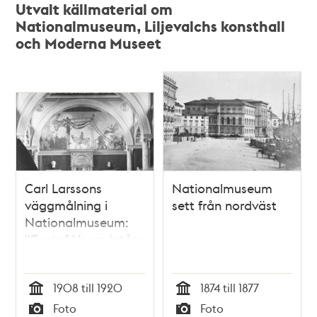
Utvalt källmaterial om
Nationalmuseum, Liljevalchs konsthall
och Moderna Museet
Carl Larssons
Nationalmuseum
väggmålning i
sett från nordväst
Nationalmuseum:
"Gustaf Vasas intåg
i Stockholm
Midsommaraftonen
1908 till 1920
1874 till 1877
1523".
Tid
Tid
Foto
Foto