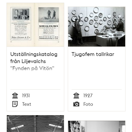
Utställningskatalog
Tjugofem tallrikar
från Liljevalchs
"Fynden på Vitön"
1931
1927
Tid
Tid
Text
Foto
Typ
Typ