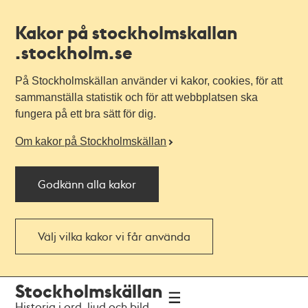
Kakor på stockholmskallan
.stockholm.se
På Stockholmskällan använder vi kakor, cookies, för att
sammanställa statistik och för att webbplatsen ska
fungera på ett bra sätt för dig.
Om kakor på Stockholmskällan
Godkänn alla kakor
Välj vilka kakor vi får använda
Till
Till
Stockholmskällan
navigationen
huvudinnehållet
Historia i ord, ljud och bild