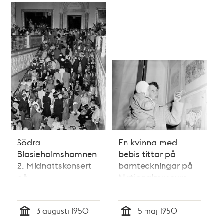
och grundare av
Svenskt Tenn
Södra
En kvinna med
Blasieholmshamnen
bebis tittar på
2. Midnattskonsert
barnteckningar på
på
Nationalmuseum
Nationalmuseum,
publik sittande i
3 augusti 1950
5 maj 1950
trappan. Sixten