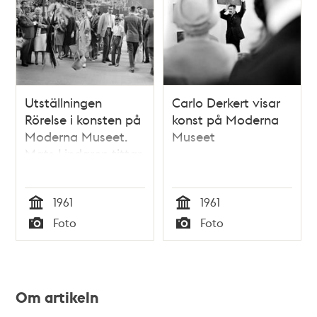
Utställningen
Carlo Derkert visar
Rörelse i konsten på
konst på Moderna
Moderna Museet.
Museet
Mats Lindgren tittar
på ett mobilt verk
1961
1961
Tid
Tid
Foto
Foto
Typ
Typ
Om artikeln