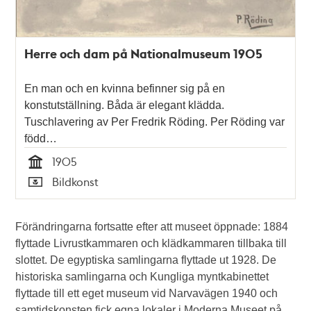
Herre och dam på Nationalmuseum 1905
En man och en kvinna befinner sig på en
konstutställning. Båda är elegant klädda.
Tuschlavering av Per Fredrik Röding. Per Röding var
född…
1905
Tid
Bildkonst
Typ
Förändringarna fortsatte efter att museet öppnade: 1884
flyttade Livrustkammaren och klädkammaren tillbaka till
slottet. De egyptiska samlingarna flyttade ut 1928. De
historiska samlingarna och Kungliga myntkabinettet
flyttade till ett eget museum vid Narvavägen 1940 och
samtidskonsten fick egna lokaler i Moderna Museet på