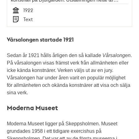
1922
Tid
Text
Typ
Vårsalongen startade 1921
Sedan år 1921 hålls årligen den så kallade
Vårsalongen
.
På vårsalongen visas främst verk från allmänheten eller
icke kända konstnärer. Verken väljs ut av en jury.
Vårsalongen har under åren varit en populär möjlighet
för allmänheten och okända konstnärer att visa och sälja
sina verk.
Moderna Museet
Moderna Museet ligger på Skeppsholmen. Museet
grundades 1958 i ett tidigare exercishus på
Skeppsholmen. Det var ett av de första museerna i