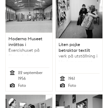
Moderna Museet
inrättas i
Liten pojke
Exercishuset på
betraktar textilt
Skeppsholmen
verk på utställning i
Moderna museet
22 september
Tid
1956
1961
Tid
Foto
Foto
Typ
Typ