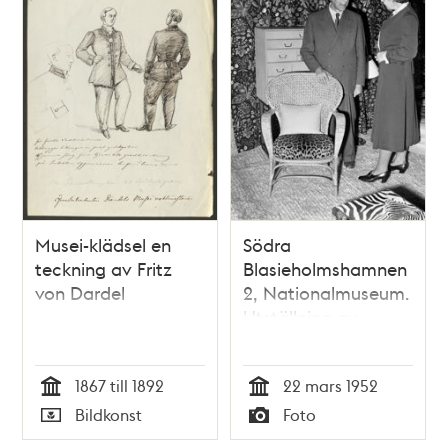
Musei-klädsel en
Södra
teckning av Fritz
Blasieholmshamnen
von Dardel
2, Nationalmuseum.
Utställning av
Svenskt Tenn,
arkitekt Josef Frank
1867 till 1892
22 mars 1952
med en av sina
Tid
Tid
stolar och Estrid
Bildkonst
Foto
Ericson, formgivare
Typ
Typ