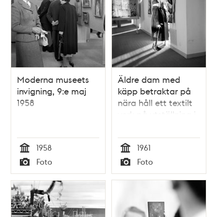
Moderna museets
Äldre dam med
invigning, 9:e maj
käpp betraktar på
1958
nära håll ett textilt
verk på utställning i
Moderna museet
1958
1961
Tid
Tid
Foto
Foto
Typ
Typ