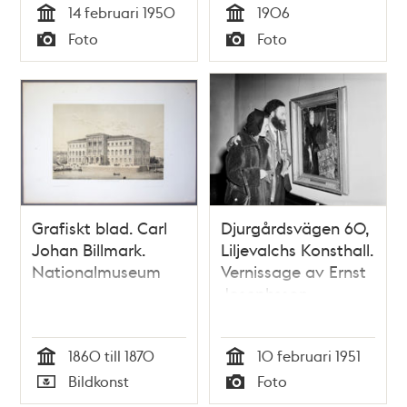
14 februari 1950
1906
Tid
Tid
Foto
Foto
Typ
Typ
Grafiskt blad. Carl
Djurgårdsvägen 60,
Johan Billmark.
Liljevalchs Konsthall.
Nationalmuseum
Vernissage av Ernst
Josephsson-
utställning.
Konstnären Göran
1860 till 1870
10 februari 1951
Brunius med fru
Tid
Tid
Bildkonst
Foto
Typ
Typ