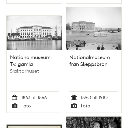
Typ
Typ
Nationalmuseum.
Nationalmuseum
T.v. gamla
från Skeppsbron
Slaktarhuset
1863 till 1866
1890 till 1910
Tid
Tid
Foto
Foto
Typ
Typ