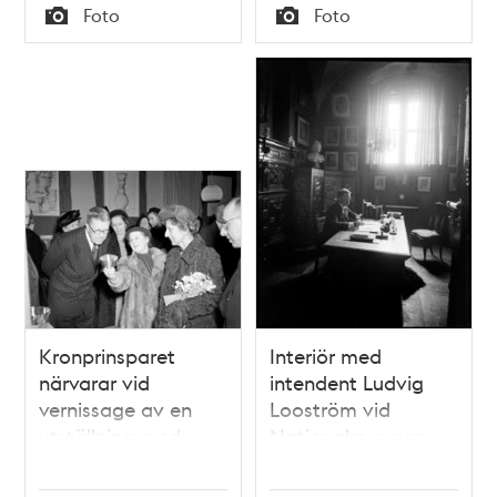
Tid
Tid
Ehrling dirigerade en
Foto
Foto
20-mannaensemble
Typ
Typ
ur radioorkestern
Kronprinsparet
Interiör med
närvarar vid
intendent Ludvig
vernissage av en
Looström vid
utställning med
Nationalmuseum
danskt silver på
Nationalmuseum