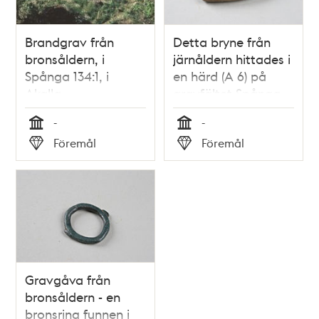
Brandgrav från
Detta bryne från
bronsåldern, i
järnåldern hittades i
Spånga 134:1, i
en härd (A 6) på
Akalla.
gravfältet Spånga
134:1 i Akalla.
-
-
Tid
Tid
Föremål
Föremål
Typ
Typ
Gravgåva från
bronsåldern - en
bronsring funnen i