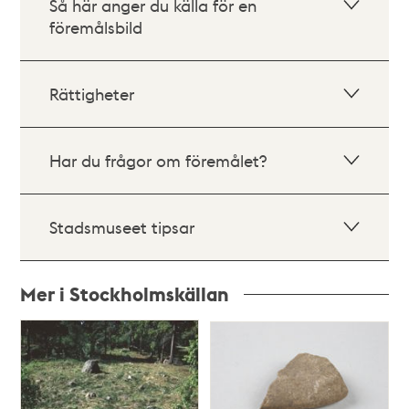
Så här anger du källa för en
föremålsbild
Rättigheter
Har du frågor om föremålet?
Stadsmuseet tipsar
Mer i Stockholmskällan
Relaterade
poster
och
teman