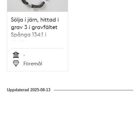
Sölja i järn, hittad i
grav 3 i gravfältet
Spånga 134:1 i
Akalla.
-
Tid
Föremål
Typ
Uppdaterad
2025-08-13