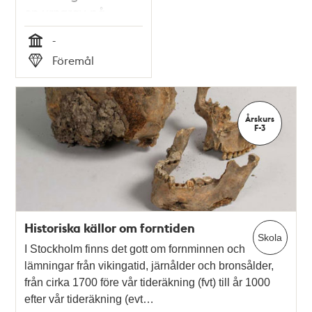
en urngrav på
gravfältet Spånga
-
134:1 i Akalla.
Tid
Föremål
Typ
Årskurs
F-3
Historiska källor om forntiden
Skola
I Stockholm finns det gott om fornminnen och
lämningar från vikingatid, järnålder och bronsålder,
från cirka 1700 före vår tideräkning (fvt) till år 1000
efter vår tideräkning (evt…