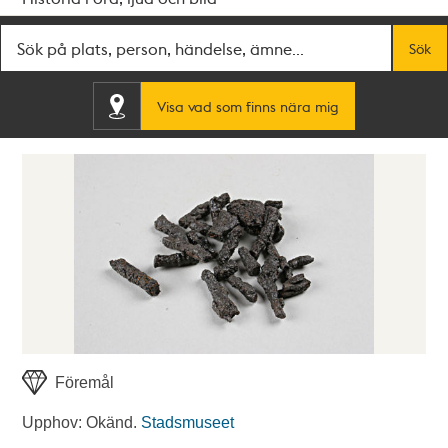
Fritextsök
Sök
Visa vad som finns nära mig
Föremål
Upphov: Okänd.
Stadsmuseet