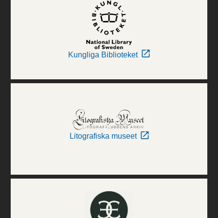
Kungliga Biblioteket
Litografiska museet