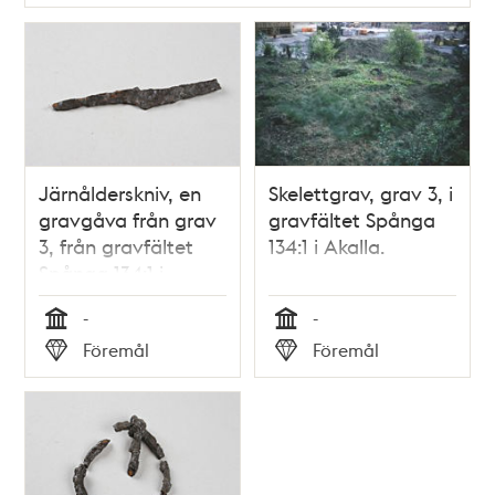
Järnålderskniv, en
Skelettgrav, grav 3, i
gravgåva från grav
gravfältet Spånga
3, från gravfältet
134:1 i Akalla.
Spånga 134:1 i
Akalla.
-
-
Tid
Tid
Föremål
Föremål
Typ
Typ