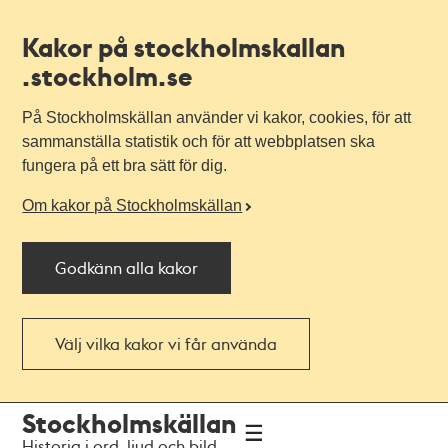
Kakor på stockholmskallan
.stockholm.se
På Stockholmskällan använder vi kakor, cookies, för att
sammanställa statistik och för att webbplatsen ska
fungera på ett bra sätt för dig.
Om kakor på Stockholmskällan
Godkänn alla kakor
Välj vilka kakor vi får använda
Till
Till
Stockholmskällan
navigationen
huvudinnehållet
Historia i ord, ljud och bild