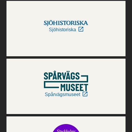
Sjöhistoriska
Spårvägsmuseet