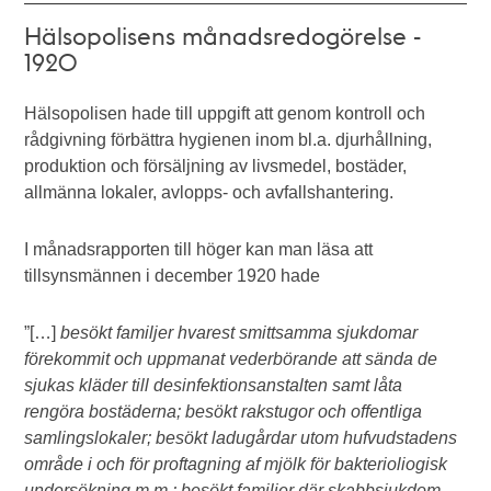
Hälsopolisens månadsredogörelse -
1920
Hälsopolisen hade till uppgift att genom kontroll och
rådgivning förbättra hygienen inom bl.a. djurhållning,
produktion och försäljning av livsmedel, bostäder,
allmänna lokaler, avlopps- och avfallshantering.
I månadsrapporten till höger kan man läsa att
tillsynsmännen i december 1920 hade
”[…]
besökt familjer hvarest smittsamma sjukdomar
förekommit och uppmanat vederbörande att sända de
sjukas kläder till desinfektionsanstalten samt låta
rengöra bostäderna; besökt rakstugor och offentliga
samlingslokaler; besökt ladugårdar utom hufvudstadens
område i och för proftagning af mjölk för bakterioliogisk
undersökning m.m.; besökt familjer där skabbsjukdom