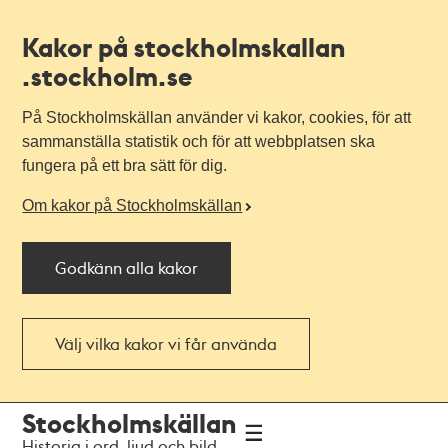
Kakor på stockholmskallan
.stockholm.se
På Stockholmskällan använder vi kakor, cookies, för att
sammanställa statistik och för att webbplatsen ska
fungera på ett bra sätt för dig.
Om kakor på Stockholmskällan
Godkänn alla kakor
Välj vilka kakor vi får använda
Till
Till
Stockholmskällan
navigationen
huvudinnehållet
Historia i ord, ljud och bild