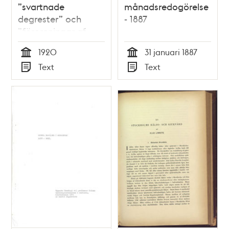
”svartnade
månadsredogörelse
degrester” och
- 1887
”föroreningar af
råttor” i bageri -
1920
31 januari 1887
1920
Tid
Tid
Text
Text
Typ
Typ