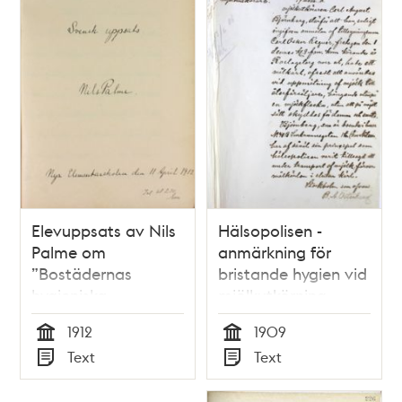
Elevuppsats av Nils
Hälsopolisen -
Palme om
anmärkning för
”Bostädernas
bristande hygien vid
hygieniska
mjölkutkörning
anordning” - 1912
1912
1909
Tid
Tid
Text
Text
Typ
Typ