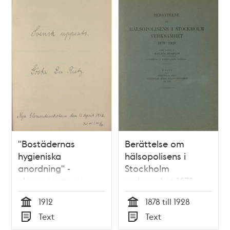
poster
och
teman
"Bostädernas
Berättelse om
hygieniska
hälsopolisens i
anordning" -
Stockholm
elevuppsats av
verksamhet 1878-
Gösta Du Rietz Nya
1928 / under ledning
1912
1878 till 1928
Elementarskolan
av Magnus Herrlin ;
Tid
Tid
Text
Text
1912
utarbetad av
Typ
Typ
Hälsopolisens