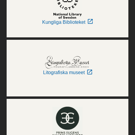
Kungliga Biblioteket
Litografiska museet