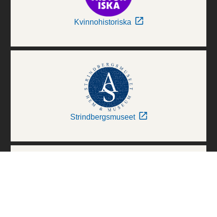
Kvinnohistoriska
Strindbergsmuseet
Thielska Galleriet