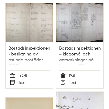
personal
Bostadsinspektionen
Bostadsinspektionen
- besiktning av
– klagomål och
osunda bostäder
anmärkningar på
1908
bostäder 1931
1908
1931
Tid
Tid
Text
Text
Typ
Typ