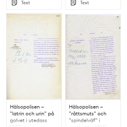
Tid
Tid
Text
Text
Typ
Typ
Hälsopolisen –
Hälsopolisen –
”latrin och urin” på
”råttsmuts” och
golvet i utedass
”spindelväf” i
1907
matbutik - 1920