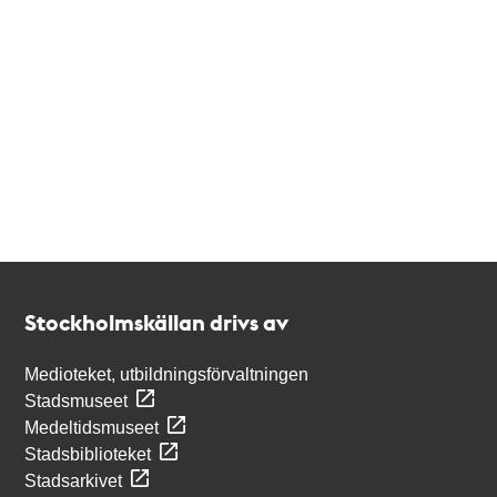
Kontakt
Stockholmskällan
Stockholmskällan drivs av
Medioteket, utbildningsförvaltningen
Stadsmuseet
Medeltidsmuseet
Stadsbiblioteket
Stadsarkivet