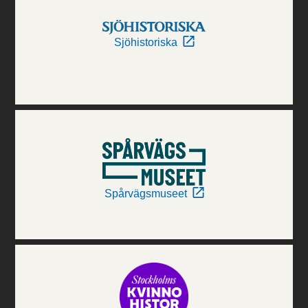
Sjöhistoriska
Spårvägsmuseet