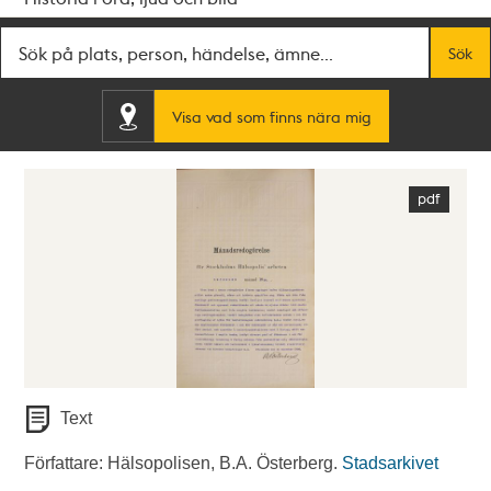
Fritextsök
Sök
Visa vad som finns nära mig
Text
Författare: Hälsopolisen, B.A. Österberg.
Stadsarkivet