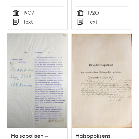
1907
1920
Tid
Tid
Text
Text
Typ
Typ
Hälsopolisen –
Hälsopolisens