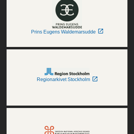
Prins Eugens Waldemarsudde
Regionarkivet Stockholm