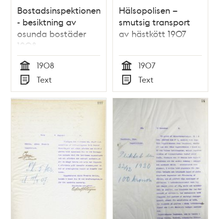
Bostadsinspektionen
Hälsopolisen –
- besiktning av
smutsig transport
osunda bostäder
av hästkött 1907
1908
1908
1907
Tid
Tid
Text
Text
Typ
Typ