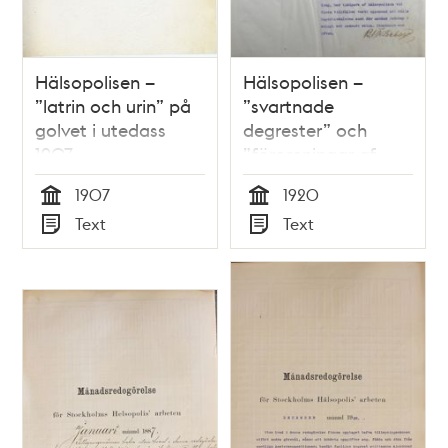
Hälsopolisen –
Hälsopolisen –
”latrin och urin” på
”svartnade
golvet i utedass
degrester” och
1907
”föroreningar af
råttor” i bageri -
1907
1920
1920
Tid
Tid
Text
Text
Typ
Typ