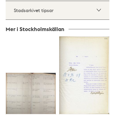
Stadsarkivet tipsar
Mer i Stockholmskällan
Relaterade
poster
och
teman