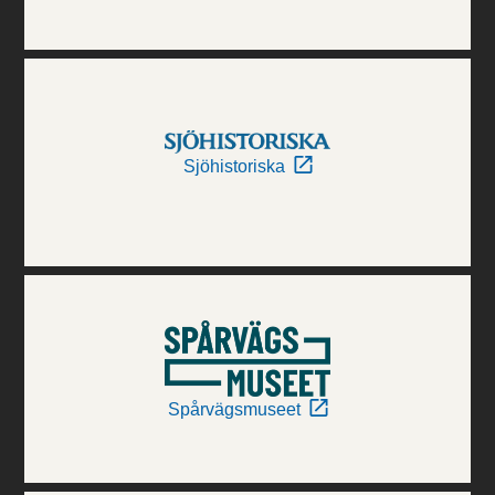
Sjöhistoriska
Spårvägsmuseet