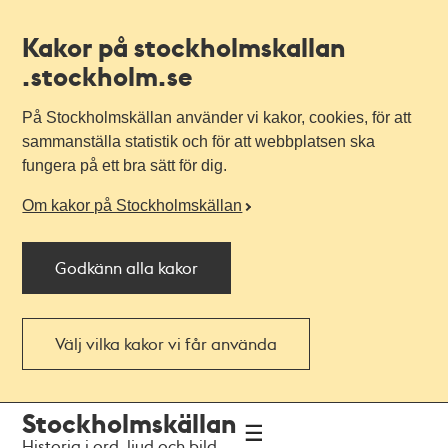
Kakor på stockholmskallan
.stockholm.se
På Stockholmskällan använder vi kakor, cookies, för att
sammanställa statistik och för att webbplatsen ska
fungera på ett bra sätt för dig.
Om kakor på Stockholmskällan
Godkänn alla kakor
Välj vilka kakor vi får använda
Till
Till
Stockholmskällan
navigationen
huvudinnehållet
Historia i ord, ljud och bild