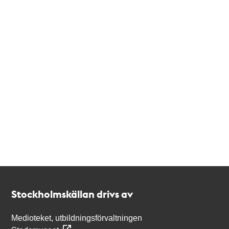
Kontakt
Stockholmskällan
Stockholmskällan drivs av
Medioteket, utbildningsförvaltningen