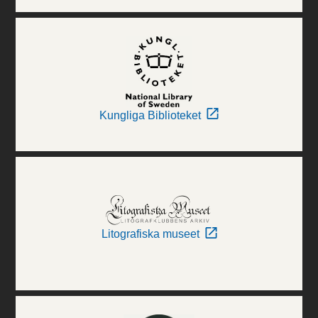
Kungliga Biblioteket
Litografiska museet