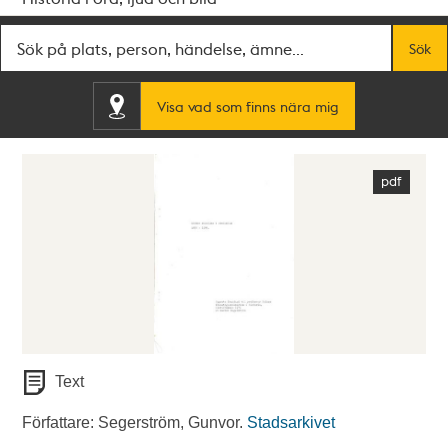
Fritextsök
Sök
Visa vad som finns nära mig
Text
Författare: Segerström, Gunvor.
Stadsarkivet