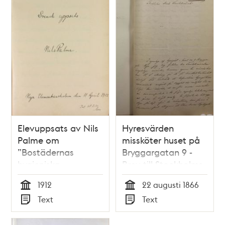
Elevuppsats av Nils
Hyresvärden
Palme om
missköter huset på
”Bostädernas
Bryggargatan 9 -
hygieniska
Brev till Stockholms
anordning” - 1912
Allmänna
1912
22 augusti 1866
Sundhetsnämnd 22
Tid
Tid
Text
Text
augusti 1866
Typ
Typ