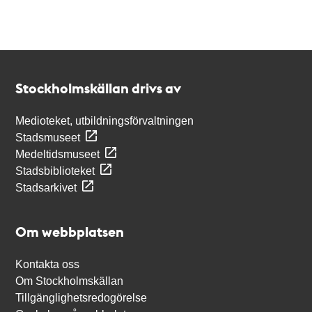
Kontakt
Stockholmskällan
Stockholmskällan drivs av
Medioteket, utbildningsförvaltningen
Stadsmuseet
Medeltidsmuseet
Stadsbiblioteket
Stadsarkivet
Om webbplatsen
Kontakta oss
Om Stockholmskällan
Tillgänglighetsredogörelse