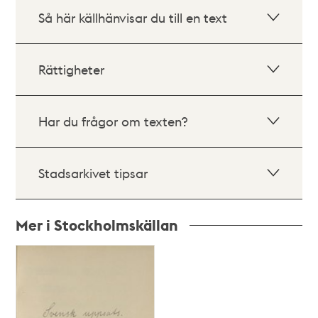
Så här källhänvisar du till en text
Rättigheter
Har du frågor om texten?
Stadsarkivet tipsar
Mer i Stockholmskällan
Relaterade
poster
och
teman