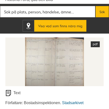
Fritextsök
Sök
Visa vad som finns nära mig
Text
Författare: Bostadsinspektionen.
Stadsarkivet