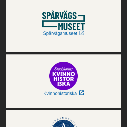
Spårvägsmuseet
Kvinnohistoriska