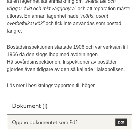
att en lägenhet fått anmärkning om ”
svarta tak och
väggar, fukt och mkt väggohyra
” och att reparation måste
utföras. En annan lägenhet hade ”
mörkt, osunt
överbefolkat kök”
och fick inte användas som bostad
längre.
Bostadsinspektionen startade 1906 och var verksam till
1966 då den slogs ihop med avdelningen
Hälsovårdsinspektionen. Inspektioner av bostäder
gjordes även tidigare av den så kallade Hälsopolisen.
Läs mer i besiktningsrapporten till höger.
Dokument (1)
Öppna dokumentet som Pdf