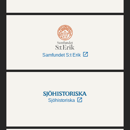
Samfundet S:t Erik
Sjöhistoriska