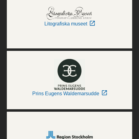
Litografiska museet
Prins Eugens Waldemarsudde