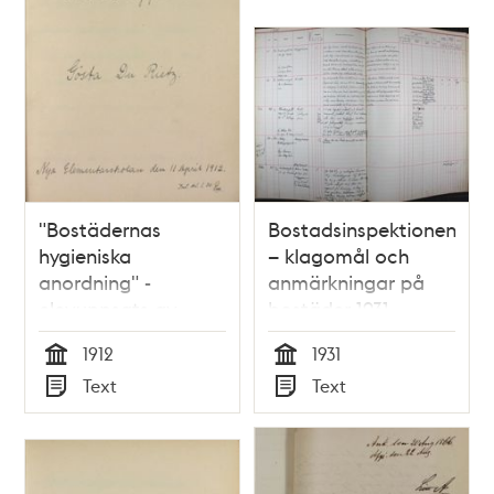
"Bostädernas
Bostadsinspektionen
hygieniska
– klagomål och
anordning" -
anmärkningar på
elevuppsats av
bostäder 1931
Gösta Du Rietz Nya
1912
1931
Elementarskolan
Tid
Tid
Text
Text
1912
Typ
Typ