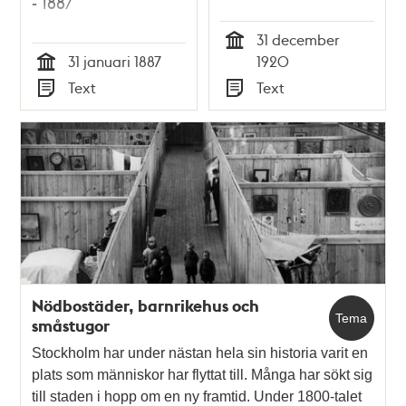
- 1887
31 december
Tid
31 januari 1887
1920
Tid
Text
Text
Typ
Typ
Nödbostäder, barnrikehus och
Tema
småstugor
Stockholm har under nästan hela sin historia varit en
plats som människor har flyttat till. Många har sökt sig
till staden i hopp om en ny framtid. Under 1800-talet