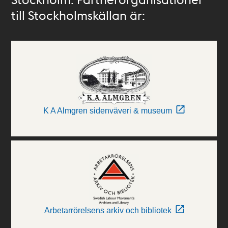
till Stockholmskällan är:
K A Almgren sidenväveri & museum
Arbetarrörelsens arkiv och bibliotek