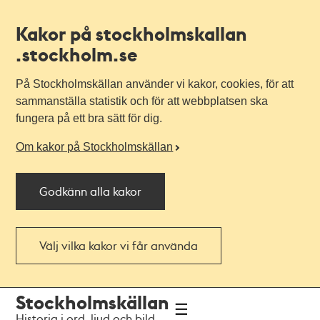
Kakor på stockholmskallan
.stockholm.se
På Stockholmskällan använder vi kakor, cookies, för att
sammanställa statistik och för att webbplatsen ska
fungera på ett bra sätt för dig.
Om kakor på Stockholmskällan
Godkänn alla kakor
Välj vilka kakor vi får använda
Till
Till
Stockholmskällan
navigationen
huvudinnehållet
Historia i ord, ljud och bild