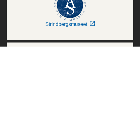
Strindbergsmuseet
Thielska Galleriet
Världskulturmuseerna